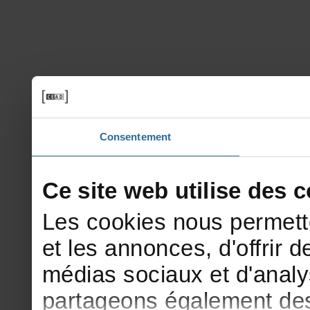
Consentement
Cesitewebutilisedesco
Lescookiesnouspermett
etlesannonces,d'offrirde
médiassociauxetd'analy
partageonségalementdesi