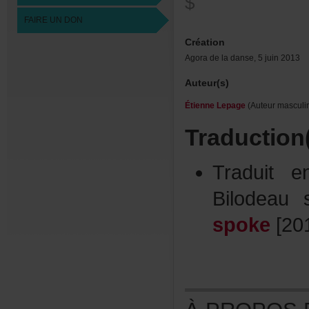
$
FAIREUNDON
Création
Agoradeladanse,5juin2013
Auteur(s)
ÉtienneLepage
(Auteurmasculi
Traduction
Traduite
Bilodea
spoke
[20