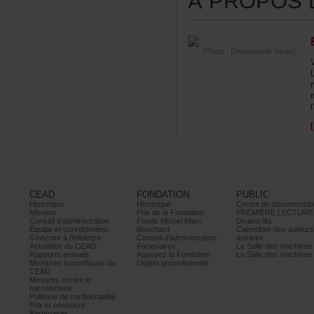
ÀPROPOSDE
(Photo:EmmanuelleSirois)
CEAD
FONDATION
PUBLIC
Historique
Historique
Centrededocumentati
Mission
PrixdelaFondation
PREMIÈRELECTURE
Conseild’administration
FondsMichelMarc
Divans-lits
Équipeetcoordonnées
Bouchard
Calendrierdesauteur
S’inscrireàl’infolettre
Conseild’administration
autrices
ActualitésduCEAD
Partenaires
LaSalledesmachine
Rapportsannuels
AppuyezlaFondation
LaSalledesmachine
Membreshonorifiquesdu
Objetspromotionnels
CEAD
Mesurescontrele
harcèlement
Politiquedeconfidentialité
Prixetconcours
Partenaires