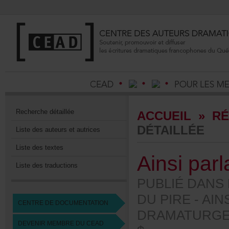
Recherchedétaillée
ACCUEIL
»
RÉ
DÉTAILLÉE
Listedesauteursetautrices
Listedestextes
Ainsiparlai
Listedestraductions
PUBLIÉDANS
DUPIRE-AINSI
CENTREDEDOCUMENTATION
DRAMATURGES
DEVENIRMEMBREDUCEAD