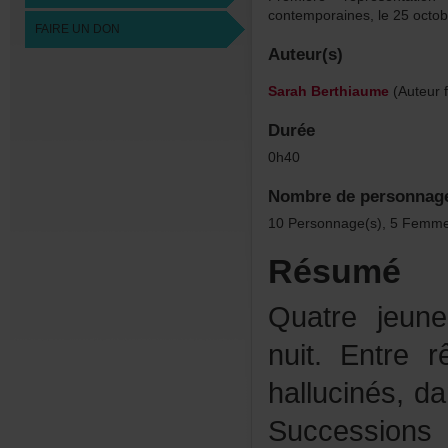
contemporaines,le25octo
FAIREUNDON
Auteur(s)
SarahBerthiaume
(Auteurf
Durée
0h40
Nombredepersonnag
10Personnage(s),5Femme
Résumé
Quatrejeun
nuit.Entrer
hallucinés,d
Succession