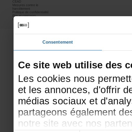
CEAD
Mesurescontrele
harcèlement
Politiquedeconfidentialité
Prixetconcours
Partenaires
Consentement
Cesitewebutilisedesco
Lescookiesnouspermett
etlesannonces,d'offrirde
médiassociauxetd'analy
partageonségalementdesi
notresiteavecnosparte