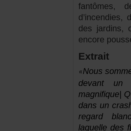
fantômes,
d’incendies,
desjardins,o
encorepousse
Extrait
Noussomme
«
devantun
magnifique|
dansuncrash
regardbla
laquelledesf