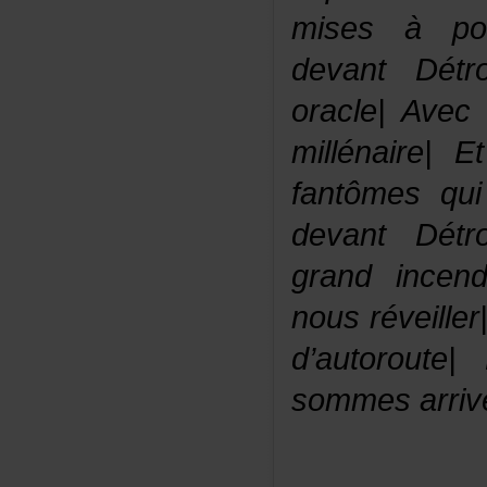
misesàpo
devantDét
oracle|Avec
millénaire
fantômesqu
devantDét
grandincen
nousréveille
d’autorout
sommesarriv