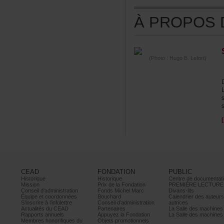
ÀPROPOSDE
(Photo:HugoB.Lefort)
CEAD
FONDATION
PUBLIC
Historique
Historique
Centrededocumentati
Mission
PrixdelaFondation
PREMIÈRELECTURE
Conseild’administration
FondsMichelMarc
Divans-lits
Équipeetcoordonnées
Bouchard
Calendrierdesauteur
S’inscrireàl’infolettre
Conseild’administration
autrices
ActualitésduCEAD
Partenaires
LaSalledesmachine
Rapportsannuels
AppuyezlaFondation
LaSalledesmachine
Membreshonorifiquesdu
Objetspromotionnels