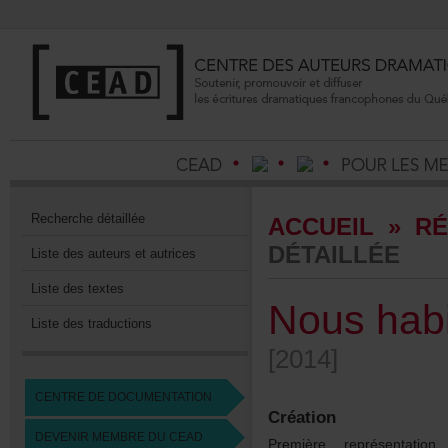
Recherchedétaillée
ACCUEIL
»
RÉ
DÉTAILLÉE
Listedesauteursetautrices
Listedestextes
Noushabi
Listedestraductions
[2014]
CENTREDEDOCUMENTATION
Création
DEVENIRMEMBREDUCEAD
Premièrereprésentat