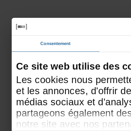
Consentement
Cesitewebutilisedesco
Lescookiesnouspermette
etlesannonces,d'offrirde
médiassociauxetd'analys
partageonségalementdesi
notresiteavecnosparte