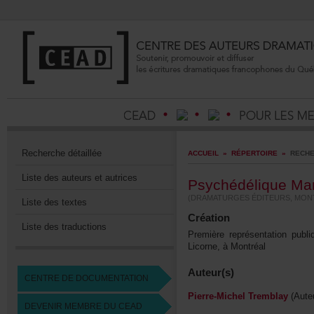
Recherchedétaillée
ACCUEIL
»
RÉPERTOIRE
»
RECHE
Listedesauteursetautrices
PsychédéliqueMar
(DRAMATURGESÉDITEURS,MONTR
Listedestextes
Création
Listedestraductions
Premièrereprésentationpu
Licorne,àMontréal
Auteur(s)
CENTREDEDOCUMENTATION
Pierre-MichelTremblay
(Aute
DEVENIRMEMBREDUCEAD