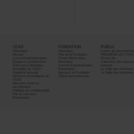
CEAD
FONDATION
PUBLIC
Historique
Historique
Centrededocumentati
Mission
PrixdelaFondation
PREMIÈRELECTURE
Conseild’administration
FondsMichelMarc
Divans-lits
Équipeetcoordonnées
Bouchard
Calendrierdesauteur
S’inscrireàl’infolettre
Conseild’administration
autrices
ActualitésduCEAD
Partenaires
LaSalledesmachine
Rapportsannuels
AppuyezlaFondation
LaSalledesmachine
Membreshonorifiquesdu
Objetspromotionnels
CEAD
Mesurescontrele
harcèlement
Politiquedeconfidentialité
Prixetconcours
Partenaires