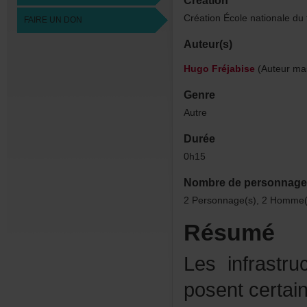
Création
CréationÉcolenationaled
FAIREUNDON
Auteur(s)
HugoFréjabise
(Auteurmas
Genre
Autre
Durée
0h15
Nombredepersonnage
2Personnage(s),2Homme(s
Résumé
Lesinfrastru
posentcertai