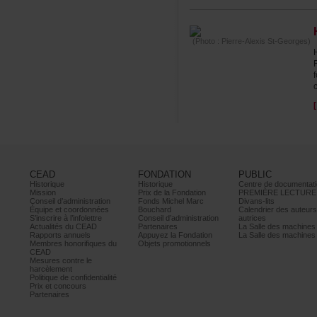
(Photo:Pierre-AlexisSt-Georges)
CEAD
FONDATION
PUBLIC
Historique
Historique
Centrededocumentati
Mission
PrixdelaFondation
PREMIÈRELECTURE
Conseild’administration
FondsMichelMarc
Divans-lits
Équipeetcoordonnées
Bouchard
Calendrierdesauteur
S’inscrireàl’infolettre
Conseild’administration
autrices
ActualitésduCEAD
Partenaires
LaSalledesmachine
Rapportsannuels
AppuyezlaFondation
LaSalledesmachine
Membreshonorifiquesdu
Objetspromotionnels
CEAD
Mesurescontrele
harcèlement
Politiquedeconfidentialité
Prixetconcours
Partenaires