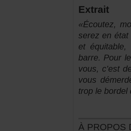
Extrait
«Écoutez,m
serezenétat
etéquitabl
barre.Pourl
vous,c'estd
vousdémerd
troplebordel
ÀPROPOSDE