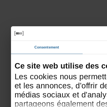
Consentement
Cesitewebutilisedesco
Lescookiesnouspermett
etlesannonces,d'offrirde
médiassociauxetd'analy
partageonségalementdesi