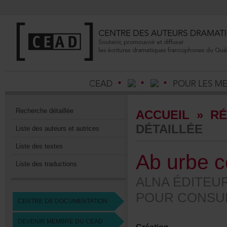
Recherchedétaillée
ACCUEIL
»
RÉ
DÉTAILLÉE
Listedesauteursetautrices
Listedestextes
Aburbeco
Listedestraductions
ALNAÉDITEUR
POURCONSUL
CENTREDEDOCUMENTATION
DEVENIRMEMBREDUCEAD