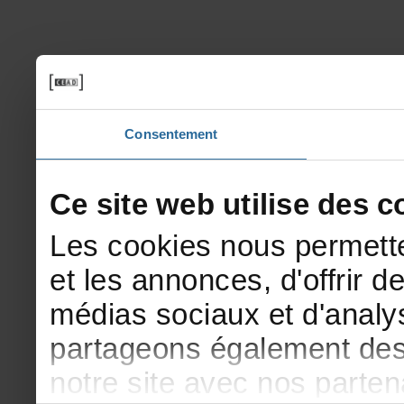
Consentement
Cesitewebutilisedesco
Lescookiesnouspermette
etlesannonces,d'offrirde
médiassociauxetd'analys
partageonségalementdesi
notresiteavecnosparte