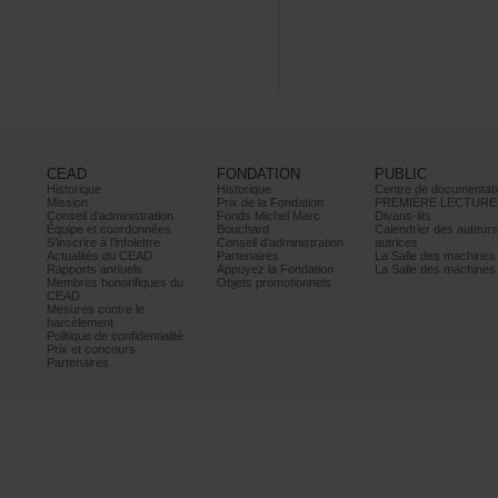
CEAD
FONDATION
PUBLIC
Historique
Historique
Centrededocumentati
Mission
PrixdelaFondation
PREMIÈRELECTURE
Conseild’administration
FondsMichelMarc
Divans-lits
Équipeetcoordonnées
Bouchard
Calendrierdesauteur
S’inscrireàl’infolettre
Conseild’administration
autrices
ActualitésduCEAD
Partenaires
LaSalledesmachine
Rapportsannuels
AppuyezlaFondation
LaSalledesmachine
Membreshonorifiquesdu
Objetspromotionnels
CEAD
Mesurescontrele
harcèlement
Politiquedeconfidentialité
Prixetconcours
Partenaires