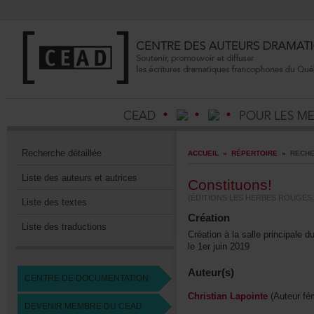
Recherchedétaillée
ACCUEIL
»
RÉPERTOIRE
»
RECHE
Listedesauteursetautrices
Constituons!
(ÉDITIONSLESHERBESROUGES,
Listedestextes
Création
Listedestraductions
Créationàlasalleprincipaled
le1erjuin2019
Auteur(s)
CENTREDEDOCUMENTATION
ChristianLapointe
(Auteurfém
DEVENIRMEMBREDUCEAD