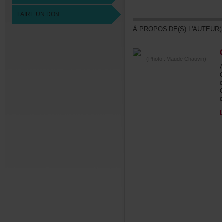
FAIREUNDON
ÀPROPOSDE(S)L'AUTEUR(
(Photo:MaudeChauvin)