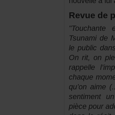
nouvelleàlui
Revuedep
"Touchante
TsunamideMé
lepublicdan
Onrit,onpl
rappellel’i
chaquemome
qu’onaime(
sentimentu
piècepourad