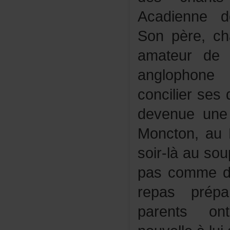
Acadienned
Sonpère,ch
amateurdep
anglophon
concilierses
devenueune
Moncton,au
soir-làausou
pascommed’
repasprép
parentson