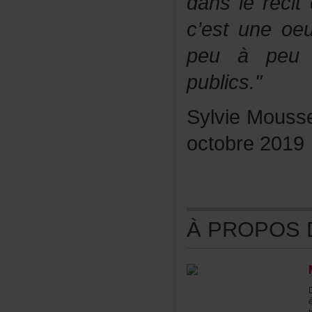
dansleréci
c’estuneoeuv
peuàpeula
publics."
SylvieMouss
octobre2019
ÀPROPOSDE