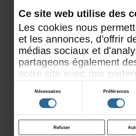
Cesitewebutilisedesco
Lescookiesnouspermett
etlesannonces,d'offrirde
médiassociauxetd'analy
partageonségalementdesi
notresiteavecnosparte
publicitéetd'analyse,qu
Sélection
Nécessaires
Préférences
du
d'autresinformationsqu
consentement
ontcollectéeslorsdevotr
Refuser
Aut