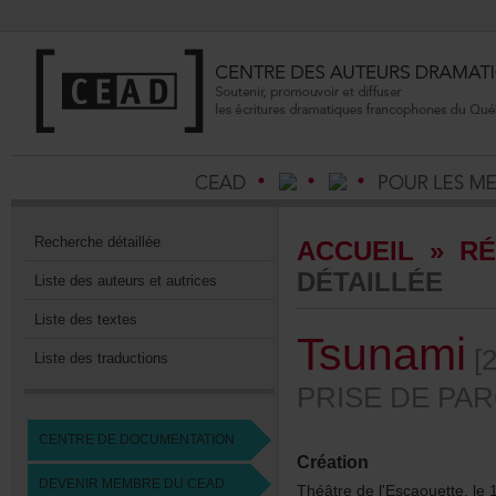
Recherchedétaillée
ACCUEIL
»
RÉ
DÉTAILLÉE
Listedesauteursetautrices
Listedestextes
Tsunami
[2
Listedestraductions
PRISEDEPARO
CENTREDEDOCUMENTATION
Création
DEVENIRMEMBREDUCEAD
Théâtredel'Escaouette,le