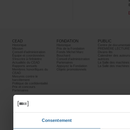
CEAD
FONDATION
PUBLIC
Historique
Historique
Centrededocumentati
Mission
PrixdelaFondation
PREMIÈRELECTURE
Conseild’administration
FondsMichelMarc
Divans-lits
Équipeetcoordonnées
Bouchard
Calendrierdesauteur
S’inscrireàl’infolettre
Conseild’administration
autrices
ActualitésduCEAD
Partenaires
LaSalledesmachine
Rapportsannuels
AppuyezlaFondation
LaSalledesmachine
Membreshonorifiquesdu
Objetspromotionnels
CEAD
Mesurescontrele
harcèlement
Politiquedeconfidentialité
Prixetconcours
Partenaires
Consentement