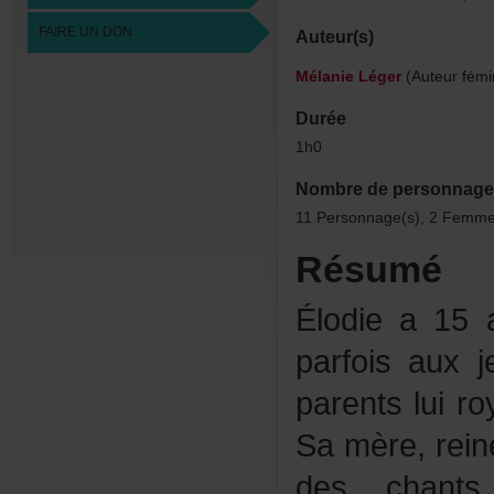
FAIREUNDON
Auteur(s)
MélanieLéger
(Auteurfémi
Durée
1h0
Nombredepersonnage
11Personnage(s),2Femme
Résumé
Élodiea15a
parfoisaux
parentsluir
Samère,rei
deschant