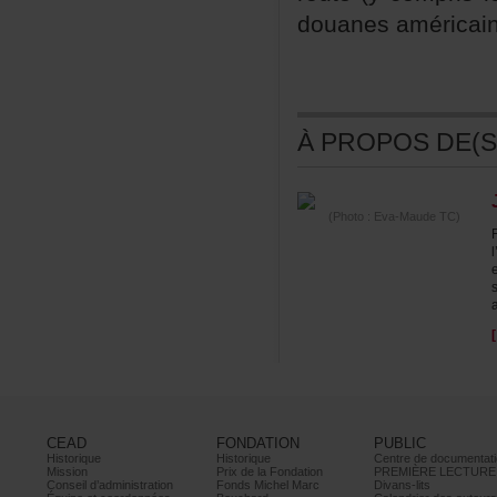
douanesaméricain
ÀPROPOSDE(S)
(Photo:Eva-MaudeTC)
CEAD
FONDATION
PUBLIC
Historique
Historique
Centrededocumentati
Mission
PrixdelaFondation
PREMIÈRELECTURE
Conseild’administration
FondsMichelMarc
Divans-lits