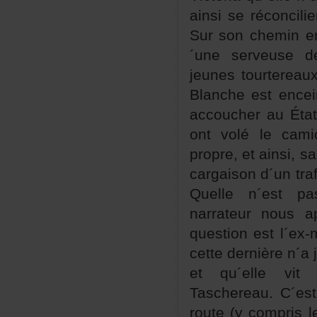
ainsiseréconcil
Sursoncheminen
´uneserveused
jeunestourtereau
Blancheestencei
accoucherauÉta
ontvolélecami
propre,etainsi,s
cargaisond´untra
Quellen´estpa
narrateurnous
questionestl´ex
cettedernièren´
etqu´ellevit
Taschereau.C´es
route(ycomprisl