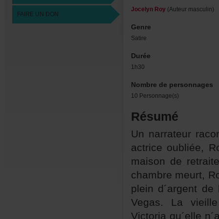
JocelynRoy
(Auteurmasculin)
FAIREUNDON
Genre
Satire
Durée
1h30
Nombredepersonnages
10Personnage(s)
Résumé
Unnarrateurraco
actriceoubliée,
maisonderetrai
chambremeurt,R
pleind´argent
Vegas.Lavieill
Victoriaqu´elle