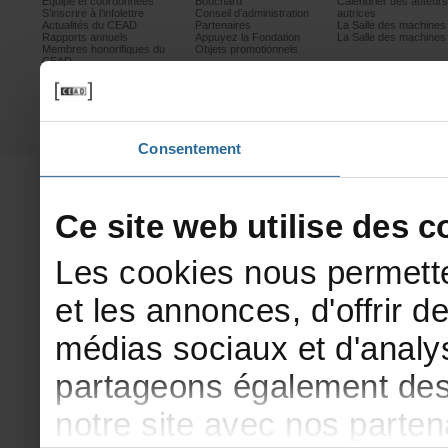
Équipeetcoordonnées
Bouchard
Calendrierdesauteur
S’inscrireàl’infolettre
Conseild’administration
autrices
ActualitésduCEAD
Partenaires
LaSalledesmachine
Rapportsannuels
AppuyezlaFondation
LaSalledesmachine
Membreshonorifiquesdu
Objetspromotionnels
CEAD
Mesurescontrele
harcèlement
Politiquedeconfidentialité
Prixetconcours
Partenaires
Consentement
Cesitewebutilisedesco
Lescookiesnouspermette
etlesannonces,d'offrirde
médiassociauxetd'analys
partageonségalementdesi
notresiteavecnosparte