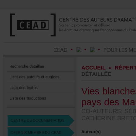
Recherchedétaillée
ACCUEIL
»
RÉPERT
DÉTAILLÉE
Listedesauteursetautrices
Listedestextes
Viesblanc
Listedestraductions
paysdesMa
CO-AUTEURS:SÉB
CATHERINEBRE
CENTREDEDOCUMENTATION
Auteur(s)
DEVENIRMEMBREDUCEAD