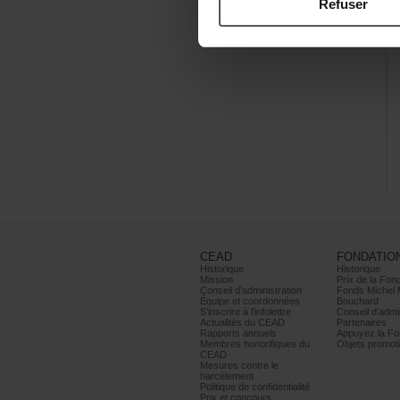
Refuser
CEAD
FONDATIO
Historique
Historique
Mission
PrixdelaFond
Conseild’administration
FondsMichel
Équipeetcoordonnées
Bouchard
S’inscrireàl’infolettre
Conseild’admin
ActualitésduCEAD
Partenaires
Rapportsannuels
AppuyezlaFon
Membreshonorifiquesdu
Objetspromoti
CEAD
Mesurescontrele
harcèlement
Politiquedeconfidentialité
Prixetconcours