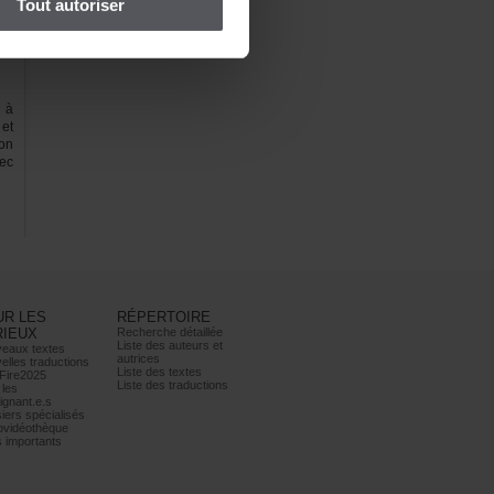
Toutautoriser
nà
et
on
ec
URLES
RÉPERTOIRE
RIEUX
Recherchedétaillée
Listedesauteurset
eauxtextes
autrices
ellestraductions
Listedestextes
Fire2025
Listedestraductions
les
ignant.e.s
iersspécialisés
ovidéothèque
simportants