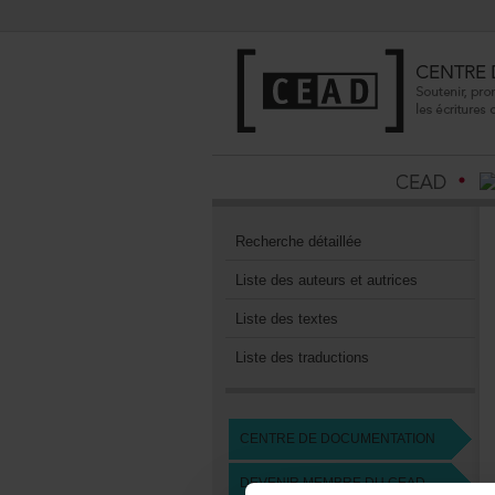
Recherchedétaillée
Listedesauteursetautrices
Listedestextes
Listedestraductions
CENTREDEDOCUMENTATION
DEVENIRMEMBREDUCEAD