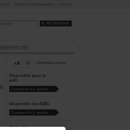
ACCUEIL
ÉQUIPEETCOORDONNÉES
ENGLISH
PARTAGERLAPAGE
Disponiblepourle
prêt
DisponiblesurADEL
Motsclés