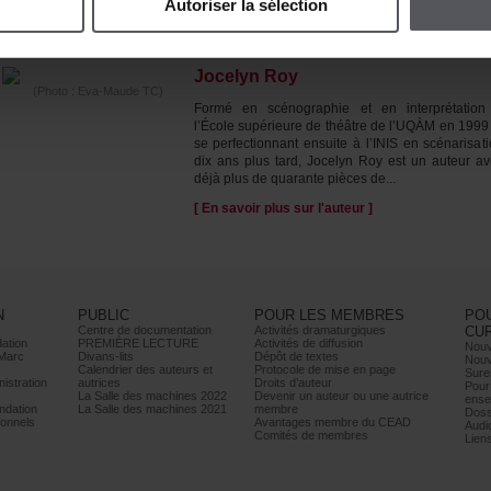
Autoriserlasélection
ÀPROPOSDE(S)L'AUTEUR(S)
JocelynRoy
(Photo:Eva-MaudeTC)
Forméenscénographieeteninterprétatio
l’Écolesupérieuredethéâtredel’UQÀMen1999
seperfectionnantensuiteàl’INISenscénarisati
dixansplustard,JocelynRoyestunauteurav
déjàplusdequarantepiècesde...
[Ensavoirplussurl'auteur]
N
PUBLIC
POURLESMEMBRES
PO
Centrededocumentation
Activitésdramaturgiques
CU
ation
PREMIÈRELECTURE
Activitésdediffusion
Nouv
Marc
Divans-lits
Dépôtdetextes
Nouv
Calendrierdesauteurset
Protocoledemiseenpage
Sure
istration
autrices
Droitsd’auteur
Pour
LaSalledesmachines2022
Devenirunauteurouuneautrice
ense
dation
LaSalledesmachines2021
membre
Doss
onnels
AvantagesmembreduCEAD
Audi
Comitésdemembres
Lien