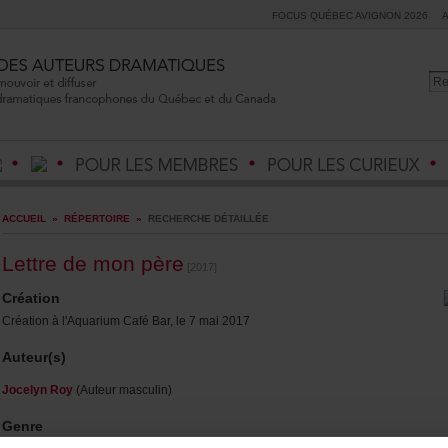
FOCUSQUÉBECAVIGNON2026
ACCUEIL
»
RÉPERTOIRE
»
RECHERCHEDÉTAILLÉE
Lettredemonpère
[2017]
Création
Créationàl'AquariumCaféBar,le7mai2017
Auteur(s)
JocelynRoy
(Auteurmasculin)
Genre