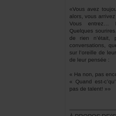
«Vousaveztoujou
alors,vousarriv
Vousentrez…L
Quelquessourir
derienn’était,
conversations,q
surl’oreilledele
deleurpensée:
«Hanon,pasenco
«Quandest-c’qu
pasdetalent!»»