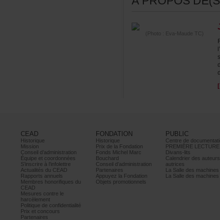
ÀPROPOSDE(S)
(Photo:Eva-MaudeTC)
CEAD
FONDATION
PUBLIC
Historique
Historique
Centrededocumentati
Mission
PrixdelaFondation
PREMIÈRELECTURE
Conseild’administration
FondsMichelMarc
Divans-lits
Équipeetcoordonnées
Bouchard
Calendrierdesauteur
S’inscrireàl’infolettre
Conseild’administration
autrices
ActualitésduCEAD
Partenaires
LaSalledesmachine
Rapportsannuels
AppuyezlaFondation
LaSalledesmachine
Membreshonorifiquesdu
Objetspromotionnels
CEAD
Mesurescontrele
harcèlement
Politiquedeconfidentialité
Prixetconcours
Partenaires