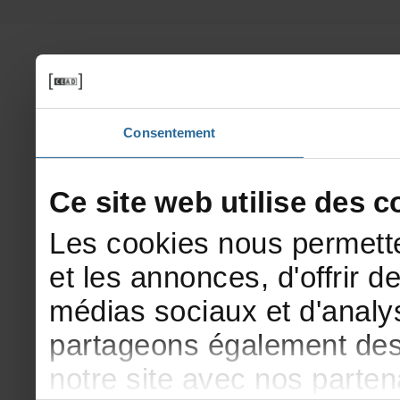
Consentement
Cesitewebutilisedesco
Lescookiesnouspermette
etlesannonces,d'offrirde
médiassociauxetd'analys
partageonségalementdesi
notresiteavecnosparte