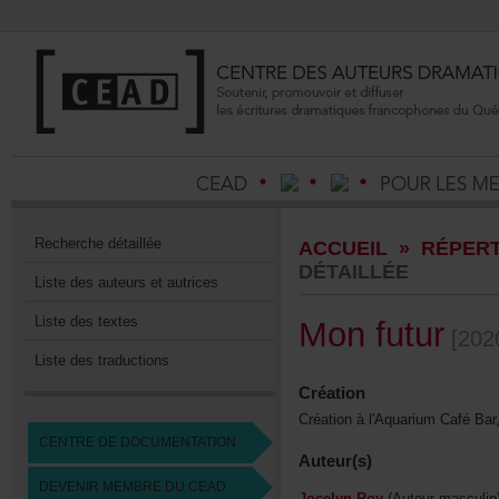
Recherchedétaillée
ACCUEIL
»
RÉPERT
DÉTAILLÉE
Listedesauteursetautrices
Listedestextes
Monfutur
[202
Listedestraductions
Création
Créationàl'AquariumCaféBa
CENTREDEDOCUMENTATION
Auteur(s)
DEVENIRMEMBREDUCEAD
JocelynRoy
(Auteurmasculin