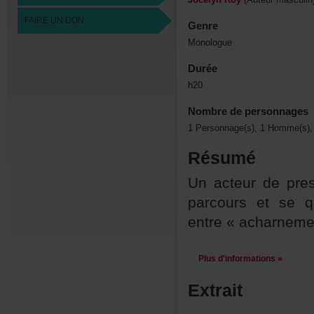
FAIREUNDON
Genre
Monologue
Durée
h20
Nombredepersonnages
1Personnage(s),1Homme(s),
Résumé
Unacteurdepre
parcoursetsequ
entre«acharnem
Plusd'informations»
Extrait