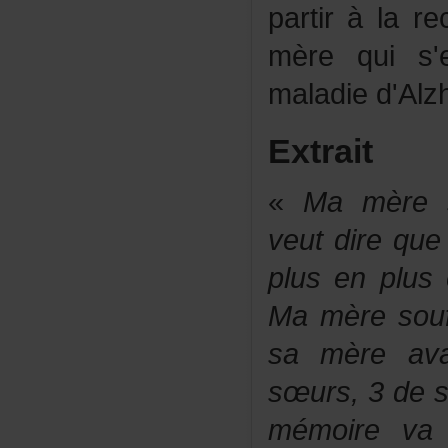
partiràlar
mèrequis'e
maladied'Alz
Extrait
«
Mamèreso
veutdirequ
plusenplus
Mamèresouf
samèreav
sœurs,3des
mémoirevaa