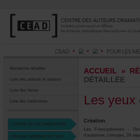
Recherchedétaillée
ACCUEIL
»
RÉ
DÉTAILLÉE
Listedesauteursetautrices
Listedestextes
Lesyeux
Listedestraductions
Création
CENTREDEDOCUMENTATION
LesFrancophonies-Des
d'automne,Limoges,24se
DEVENIRMEMBREDUCEAD