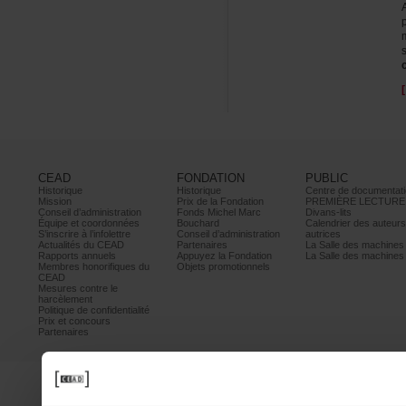
CEAD
FONDATION
PUBLIC
Historique
Historique
Centrededocumentati
Mission
PrixdelaFondation
PREMIÈRELECTURE
Conseild’administration
FondsMichelMarc
Divans-lits
Équipeetcoordonnées
Bouchard
Calendrierdesauteur
S’inscrireàl’infolettre
Conseild’administration
autrices
ActualitésduCEAD
Partenaires
LaSalledesmachine
Rapportsannuels
AppuyezlaFondation
LaSalledesmachine
Membreshonorifiquesdu
Objetspromotionnels
CEAD
Mesurescontrele
harcèlement
Politiquedeconfidentialité
Prixetconcours
Partenaires