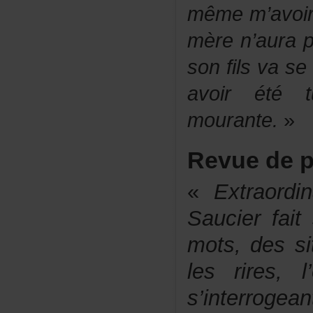
mêmem’avoi
mèren’aura
sonfilsvaset
avoirété
mourante.
»
Revuedep
« 
Extraordi
Saucier fait 
mots, des sit
les rires, l
s’interrogean