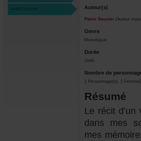
Auteur(s)
FAIREUNDON
PatricSaucier
(Auteurmasc
Genre
Monologue
Durée
1h45
Nombredepersonnag
1Personnage(s),1Femme(
Résumé
Lerécitd'un
dansmessou
mesmémoire