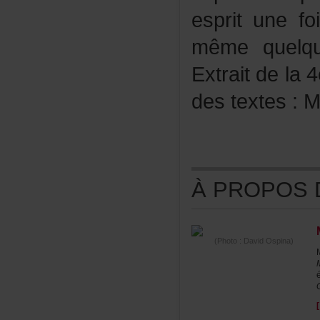
espritunefo
mêmequelq
Extraitdela4
destextes:Ma
ÀPROPOSDE
(Photo:DavidOspina)