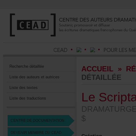
Recherchedétaillée
ACCUEIL
»
RÉ
DÉTAILLÉE
Listedesauteursetautrices
Listedestextes
LeScript
Listedestraductions
DRAMATURGES
$
CENTREDEDOCUMENTATION
DEVENIRMEMBREDUCEAD