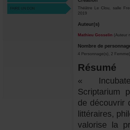
Création
ThéâtreLeClou,salleFred
FAIREUNDON
2019
Auteur(s)
MathieuGosselin
(Auteurm
Nombredepersonnag
4Personnage(s),2Femme(
Résumé
«Incubat
Scriptarium
dedécouvrird
littéraires,p
valorisela