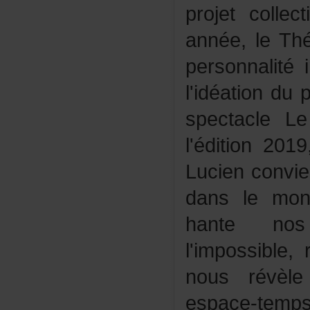
projetcolle
année,leTh
personnalité
l'idéationdu
spectacleLe
l'édition201
Lucienconvi
danslemon
hantenos
l'impossible
nousrévèl
espace-tem