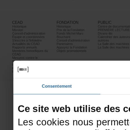
CEAD
FONDATION
PUBLIC
Historique
Historique
Centrededocumentati
Mission
PrixdelaFondation
PREMIÈRELECTURE
Conseild’administration
FondsMichelMarc
Divans-lits
Équipeetcoordonnées
Bouchard
Calendrierdesauteur
S’inscrireàl’infolettre
Conseild’administration
autrices
ActualitésduCEAD
Partenaires
LaSalledesmachine
Rapportsannuels
AppuyezlaFondation
LaSalledesmachine
Membreshonorifiquesdu
Objetspromotionnels
CEAD
Mesurescontrele
harcèlement
Politiquedeconfidentialité
Prixetconcours
Partenaires
Consentement
Cesitewebutilisedesco
Lescookiesnouspermett