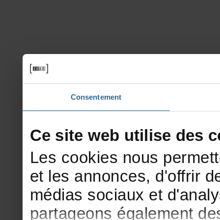
Consentement
Cesitewebutilisedesco
Lescookiesnouspermett
etlesannonces,d'offrirde
médiassociauxetd'analy
partageonségalementdesi