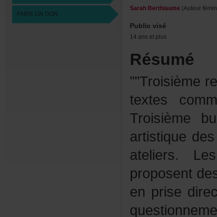
SarahBerthiaume
(Auteurfémin
FAIREUNDON
Publicvisé
14ansetplus
Résumé
""Troisièmer
textescomm
Troisièmeb
artistiqued
ateliers.L
proposentde
enprisedire
questionneme