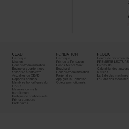
CEAD
FONDATION
PUBLIC
Historique
Historique
Centrededocumentati
Mission
PrixdelaFondation
PREMIÈRELECTURE
Conseild’administration
FondsMichelMarc
Divans-lits
Équipeetcoordonnées
Bouchard
Calendrierdesauteur
S’inscrireàl’infolettre
Conseild’administration
autrices
ActualitésduCEAD
Partenaires
LaSalledesmachine
Rapportsannuels
AppuyezlaFondation
LaSalledesmachine
Membreshonorifiquesdu
Objetspromotionnels
CEAD
Mesurescontrele
harcèlement
Politiquedeconfidentialité
Prixetconcours
Partenaires