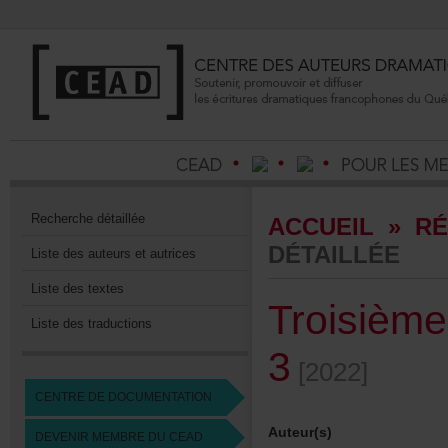
Recherchedétaillée
ACCUEIL
»
RÉ
DÉTAILLÉE
Listedesauteursetautrices
Listedestextes
Troisièm
Listedestraductions
3
[2022]
CENTREDEDOCUMENTATION
Auteur(s)
DEVENIRMEMBREDUCEAD