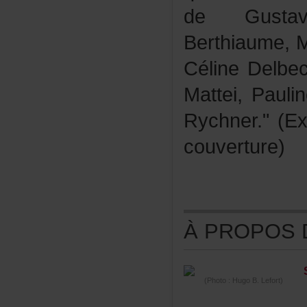
deGusta
Berthiaume,
CélineDelbe
Mattei,Pauli
Rychner."(E
couverture)
ÀPROPOSDE
(Photo:HugoB.Lefort)