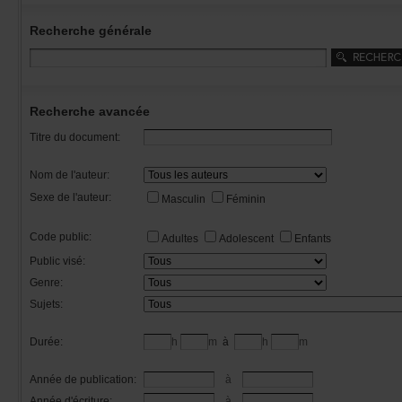
Recherchegénérale
Rechercheavancée
Titredudocument:
Nomdel'auteur:
Sexedel'auteur:
Masculin
Féminin
Codepublic:
Adultes
Adolescent
Enfants
Publicvisé:
Genre:
Sujets:
Durée:
h
m
à
h
m
Annéedepublication:
à
Annéed'écriture:
à