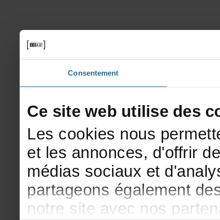
Consentement
Cesitewebutilisedesco
Lescookiesnouspermette
etlesannonces,d'offrirde
médiassociauxetd'analys
partageonségalementdesi
notresiteavecnosparte