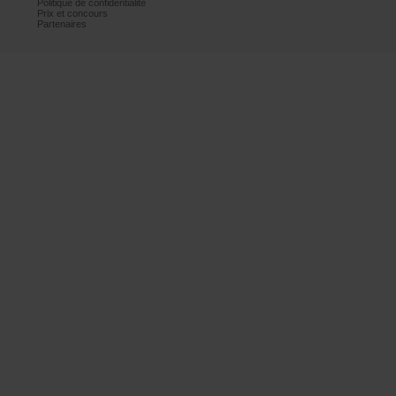
Politiquedeconfidentialité
Prixetconcours
Partenaires