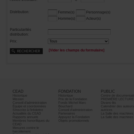
Distribution:
Femme(s)
Personnage(s)
Homme(s)
Acteur(s)
Particularités
distribution:
Prix:
[Viderleschampsduformulaire]
CEAD
FONDATION
PUBLIC
Historique
Historique
Centrededocumentati
Mission
PrixdelaFondation
PREMIÈRELECTURE
Conseild’administration
FondsMichelMarc
Divans-lits
Équipeetcoordonnées
Bouchard
Calendrierdesauteur
S’inscrireàl’infolettre
Conseild’administration
autrices
ActualitésduCEAD
Partenaires
LaSalledesmachine
Rapportsannuels
AppuyezlaFondation
LaSalledesmachine
Membreshonorifiquesdu
Objetspromotionnels
CEAD
Mesurescontrele
harcèlement