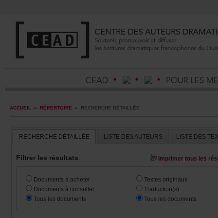
ACCUEIL
»
RÉPERTOIRE
»
RECHERCHEDÉTAILLÉE
RECHERCHEDÉTAILLÉE
LISTEDESAUTEURS
LISTEDESTE
Filtrerlesrésultats
Imprimertouslesrésu
Documentsàacheter
Textesoriginaux
Documentsàconsulter
Traduction(s)
Touslesdocuments
Touslesdocuments