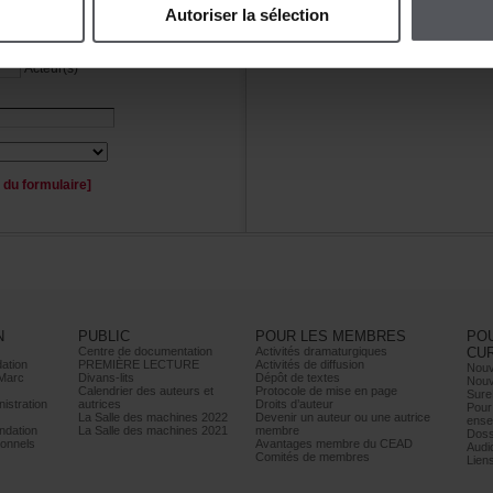
Autoriserlasélection
Personnage(s)
Acteur(s)
duformulaire]
N
PUBLIC
POURLESMEMBRES
PO
Centrededocumentation
Activitésdramaturgiques
CU
ation
PREMIÈRELECTURE
Activitésdediffusion
Nouv
Marc
Divans-lits
Dépôtdetextes
Nouv
Calendrierdesauteurset
Protocoledemiseenpage
Sure
istration
autrices
Droitsd’auteur
Pour
LaSalledesmachines2022
Devenirunauteurouuneautrice
ense
dation
LaSalledesmachines2021
membre
Doss
onnels
AvantagesmembreduCEAD
Audi
Comitésdemembres
Lien