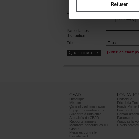
Refuser
Distribution:
Femme(s)
Homme(s)
Particularités
distribution:
Prix:
[Viderleschamps
CEAD
FONDATIO
Historique
Historique
Mission
PrixdelaFond
Conseild’administration
FondsMichel
Équipeetcoordonnées
Bouchard
S’inscrireàl’infolettre
Conseild’admin
ActualitésduCEAD
Partenaires
Rapportsannuels
AppuyezlaFon
Membreshonorifiquesdu
Objetspromoti
CEAD
Mesurescontrele
harcèlement