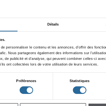
Détails
es.
epersonnaliserlecontenuetlesannonces,d'offrirdesfonction
minin
rafic.Nouspartageonségalementdesinformationssurl'utilisat
x,depublicitéetd'analyse,quipeuventcombinercelles-ciavec
lescent
Enfants
ilsontcollectéeslorsdevotreutilisationdeleursservices.
Préférences
Statistiques
h
m
à
à