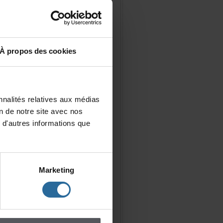
Àproposdescookies
nalitésrelativesauxmédias
iondenotresiteavecnos
d'autresinformationsque
Marketing