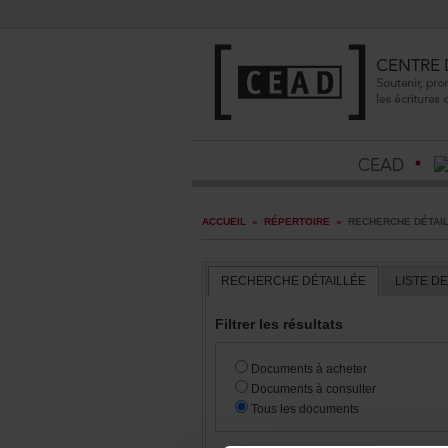
ACCUEIL
»
RÉPERTOIRE
»
RECHERCHEDÉTAI
RECHERCHEDÉTAILLÉE
LISTED
Filtrerlesrésultats
Documentsàacheter
Documentsàconsulter
Touslesdocuments