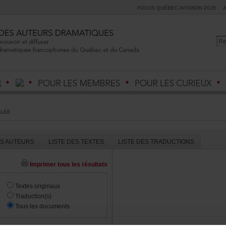
FOCUSQUÉBECAVIGNON2026
LLÉE
ESAUTEURS
LISTEDESTEXTES
LISTEDESTRADUCTIONS
Imprimertouslesrésultats
Textesoriginaux
Traduction(s)
Touslesdocuments