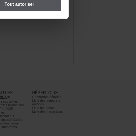
Toutautoriser
URLES
RÉPERTOIRE
RIEUX
Recherchedétaillée
Listedesauteurset
eauxtextes
autrices
ellestraductions
Listedestextes
Fire2025
Listedestraductions
les
ignant.e.s
iersspécialisés
ovidéothèque
simportants