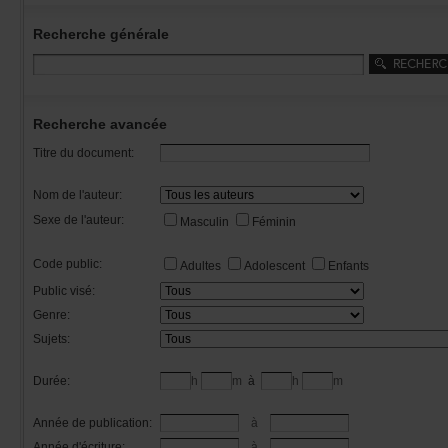
Recherchegénérale
Rechercheavancée
Titredudocument:
Nomdel'auteur:
Sexedel'auteur:
Masculin
Féminin
Codepublic:
Adultes
Adolescent
Enfants
Publicvisé:
Genre:
Sujets:
Durée:
h
m
à
h
m
Annéedepublication:
à
Annéed'écriture:
à