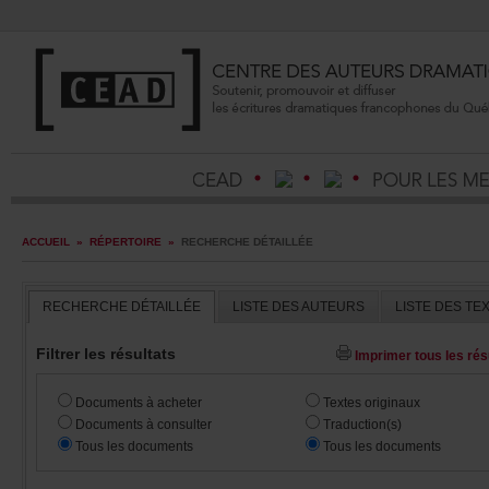
ACCUEIL
»
RÉPERTOIRE
»
RECHERCHEDÉTAILLÉE
RECHERCHEDÉTAILLÉE
LISTEDESAUTEURS
LISTEDESTE
Filtrerlesrésultats
Imprimertouslesrésu
Documentsàacheter
Textesoriginaux
Documentsàconsulter
Traduction(s)
Touslesdocuments
Touslesdocuments