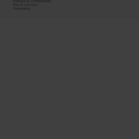
Politiquedeconfidentialité
Prixetconcours
Partenaires