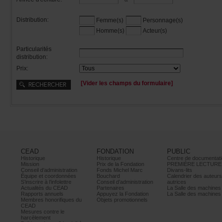
Distribution:
Femme(s)
Personnage(s)
Homme(s)
Acteur(s)
Particularités
distribution:
Prix:
[Viderleschampsduformulaire]
CEAD
FONDATION
PUBLIC
Historique
Historique
Centrededocumentati
Mission
PrixdelaFondation
PREMIÈRELECTURE
Conseild’administration
FondsMichelMarc
Divans-lits
Équipeetcoordonnées
Bouchard
Calendrierdesauteur
S’inscrireàl’infolettre
Conseild’administration
autrices
ActualitésduCEAD
Partenaires
LaSalledesmachine
Rapportsannuels
AppuyezlaFondation
LaSalledesmachine
Membreshonorifiquesdu
Objetspromotionnels
CEAD
Mesurescontrele
harcèlement