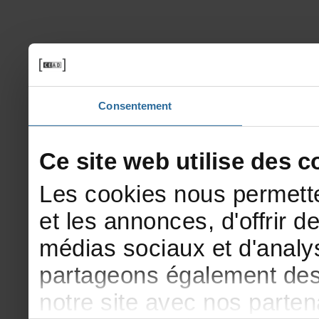
Consentement
Cesitewebutilisedesco
Lescookiesnouspermette
etlesannonces,d'offrirde
médiassociauxetd'analys
partageonségalementdesi
notresiteavecnosparte