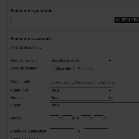
Recherchegénérale
Rechercheavancée
Titredudocument:
Nomdel'auteur:
Sexedel'auteur:
Masculin
Féminin
Codepublic:
Adultes
Adolescent
Enfants
Publicvisé:
Genre:
Sujets:
Durée:
h
m
à
h
m
Annéedepublication:
à
Annéed'écriture:
à