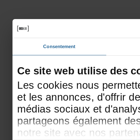
Consentement
Cesitewebutilisedesco
Lescookiesnouspermette
etlesannonces,d'offrirde
médiassociauxetd'analys
partageonségalementdesi
notresiteavecnosparte