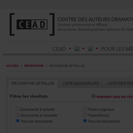
ACCUEIL
»
RÉPERTOIRE
»
RECHERCHEDÉTAILLÉE
RECHERCHEDÉTAILLÉE
LISTEDESAUTEURS
LISTEDESTE
Filtrerlesrésultats
Imprimertouslesrésu
Documentsàacheter
Textesoriginaux
Documentsàconsulter
Traduction(s)
Touslesdocuments
Touslesdocuments