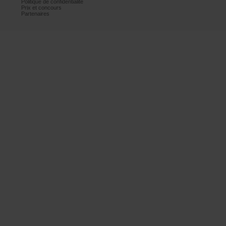
Politiquedeconfidentialité
Prixetconcours
Partenaires