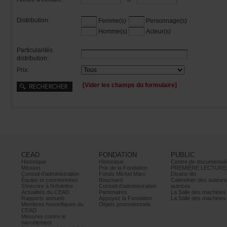
Distribution:
Femme(s)
Personnage(s)
Homme(s)
Acteur(s)
Particularités
distribution:
Prix:
[Viderleschampsduformulaire]
CEAD
FONDATION
PUBLIC
Historique
Historique
Centrededocumentati
Mission
PrixdelaFondation
PREMIÈRELECTURE
Conseild’administration
FondsMichelMarc
Divans-lits
Équipeetcoordonnées
Bouchard
Calendrierdesauteur
S’inscrireàl’infolettre
Conseild’administration
autrices
ActualitésduCEAD
Partenaires
LaSalledesmachine
Rapportsannuels
AppuyezlaFondation
LaSalledesmachine
Membreshonorifiquesdu
Objetspromotionnels
CEAD
Mesurescontrele
harcèlement