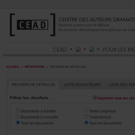
ACCUEIL
»
RÉPERTOIRE
»
RECHERCHEDÉTAILLÉE
RECHERCHEDÉTAILLÉE
LISTEDESAUTEURS
LISTEDESTE
Filtrerlesrésultats
Imprimertouslesrésu
Documentsàacheter
Textesoriginaux
Documentsàconsulter
Traduction(s)
Touslesdocuments
Touslesdocuments