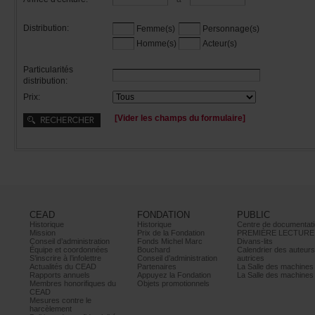
Distribution:
Femme(s)
Personnage(s)
Homme(s)
Acteur(s)
Particularités
distribution:
Prix:
[Viderleschampsduformulaire]
CEAD
FONDATION
PUBLIC
Historique
Historique
Centrededocumentati
Mission
PrixdelaFondation
PREMIÈRELECTURE
Conseild’administration
FondsMichelMarc
Divans-lits
Équipeetcoordonnées
Bouchard
Calendrierdesauteur
S’inscrireàl’infolettre
Conseild’administration
autrices
ActualitésduCEAD
Partenaires
LaSalledesmachine
Rapportsannuels
AppuyezlaFondation
LaSalledesmachine
Membreshonorifiquesdu
Objetspromotionnels
CEAD
Mesurescontrele
harcèlement