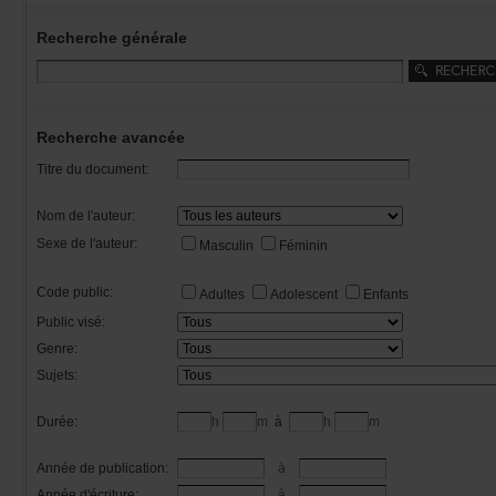
Recherchegénérale
Rechercheavancée
Titredudocument:
Nomdel'auteur:
Sexedel'auteur:
Masculin
Féminin
Codepublic:
Adultes
Adolescent
Enfants
Publicvisé:
Genre:
Sujets:
Durée:
h
m
à
h
m
Annéedepublication:
à
Annéed'écriture:
à