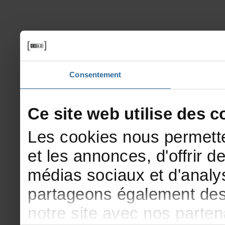
Consentement
Cesitewebutilisedesco
Lescookiesnouspermette
etlesannonces,d'offrirde
médiassociauxetd'analys
partageonségalementdesi
notresiteavecnosparte