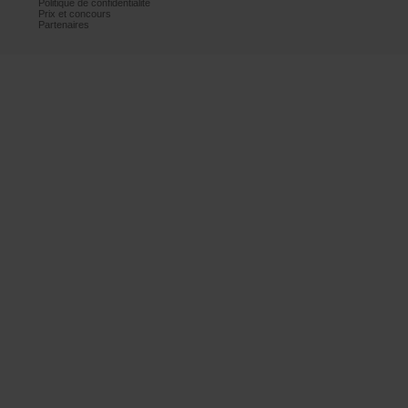
Politiquedeconfidentialité
Prixetconcours
Partenaires