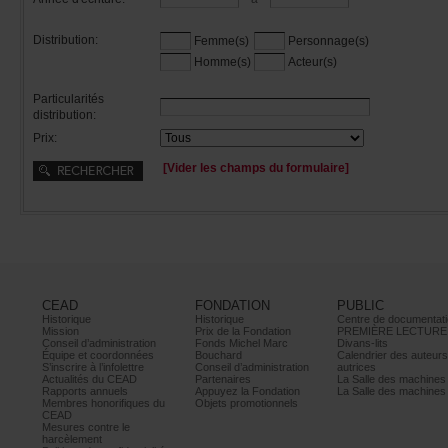
Distribution:
Femme(s)
Personnage(s)
Homme(s)
Acteur(s)
Particularités
distribution:
Prix:
[Viderleschampsduformulaire]
CEAD
FONDATION
PUBLIC
Historique
Historique
Centrededocumentati
Mission
PrixdelaFondation
PREMIÈRELECTURE
Conseild’administration
FondsMichelMarc
Divans-lits
Équipeetcoordonnées
Bouchard
Calendrierdesauteur
S’inscrireàl’infolettre
Conseild’administration
autrices
ActualitésduCEAD
Partenaires
LaSalledesmachine
Rapportsannuels
AppuyezlaFondation
LaSalledesmachine
Membreshonorifiquesdu
Objetspromotionnels
CEAD
Mesurescontrele
harcèlement