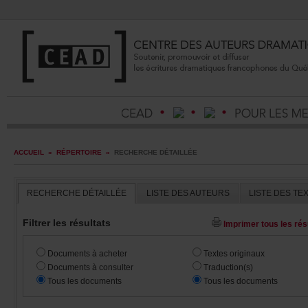
ACCUEIL
»
RÉPERTOIRE
»
RECHERCHEDÉTAILLÉE
RECHERCHEDÉTAILLÉE
LISTEDESAUTEURS
LISTEDESTE
Filtrerlesrésultats
Imprimertouslesrésu
Documentsàacheter
Textesoriginaux
Documentsàconsulter
Traduction(s)
Touslesdocuments
Touslesdocuments