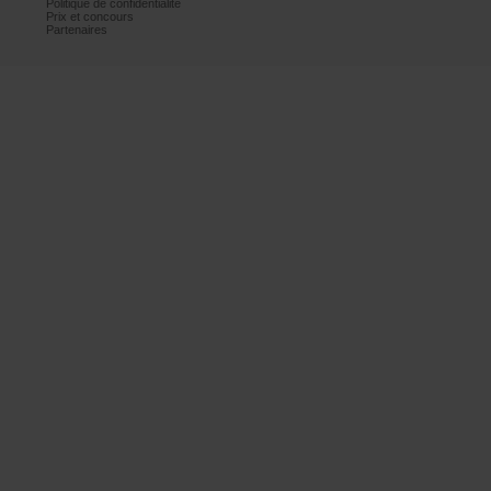
Politiquedeconfidentialité
Prixetconcours
Partenaires