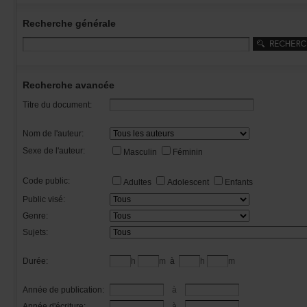
Recherchegénérale
Rechercheavancée
Titredudocument:
Nomdel'auteur:
Sexedel'auteur:
Masculin
Féminin
Codepublic:
Adultes
Adolescent
Enfants
Publicvisé:
Genre:
Sujets:
Durée:
h
m
à
h
m
Annéedepublication:
à
Annéed'écriture:
à