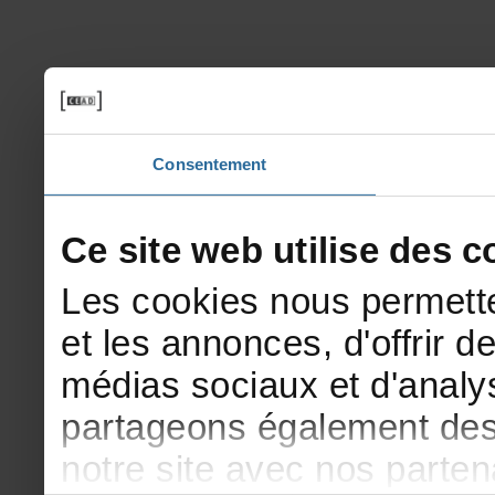
Consentement
Cesitewebutilisedesco
Lescookiesnouspermette
etlesannonces,d'offrirde
médiassociauxetd'analys
partageonségalementdesi
notresiteavecnosparte