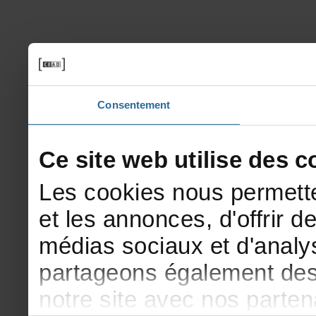
Consentement
Cesitewebutilisedesco
Lescookiesnouspermette
etlesannonces,d'offrirde
médiassociauxetd'analys
partageonségalementdesi
notresiteavecnosparte