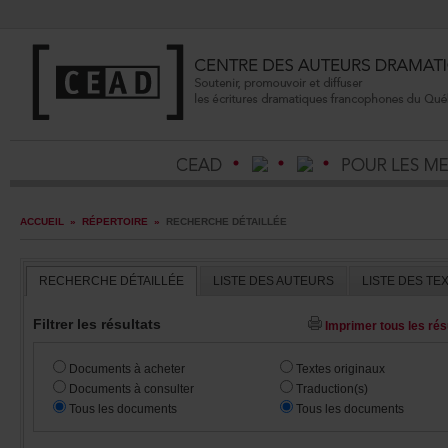
ACCUEIL
»
RÉPERTOIRE
»
RECHERCHEDÉTAILLÉE
RECHERCHEDÉTAILLÉE
LISTEDESAUTEURS
LISTEDESTE
Filtrerlesrésultats
Imprimertouslesrésu
Documentsàacheter
Textesoriginaux
Documentsàconsulter
Traduction(s)
Touslesdocuments
Touslesdocuments