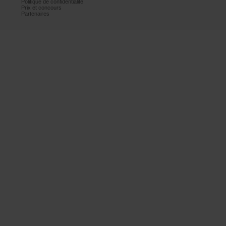
Politiquedeconfidentialité
Prixetconcours
Partenaires