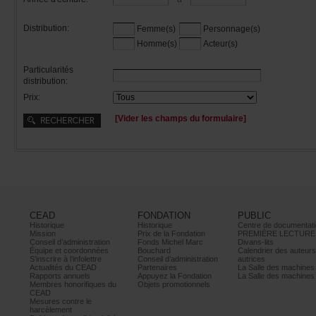
Distribution:
Femme(s)
Personnage(s)
Homme(s)
Acteur(s)
Particularités
distribution:
Prix:
[Viderleschampsduformulaire]
CEAD
FONDATION
PUBLIC
Historique
Historique
Centrededocumentati
Mission
PrixdelaFondation
PREMIÈRELECTURE
Conseild’administration
FondsMichelMarc
Divans-lits
Équipeetcoordonnées
Bouchard
Calendrierdesauteur
S’inscrireàl’infolettre
Conseild’administration
autrices
ActualitésduCEAD
Partenaires
LaSalledesmachine
Rapportsannuels
AppuyezlaFondation
LaSalledesmachine
Membreshonorifiquesdu
Objetspromotionnels
CEAD
Mesurescontrele
harcèlement