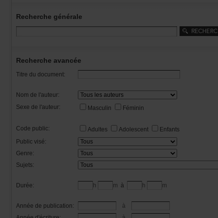
Recherchegénérale
Rechercheavancée
Titredudocument:
Nomdel'auteur:
Sexedel'auteur:
Masculin
Féminin
Codepublic:
Adultes
Adolescent
Enfants
Publicvisé:
Genre:
Sujets:
Durée:
h
m
à
h
m
Annéedepublication:
à
Annéed'écriture:
à