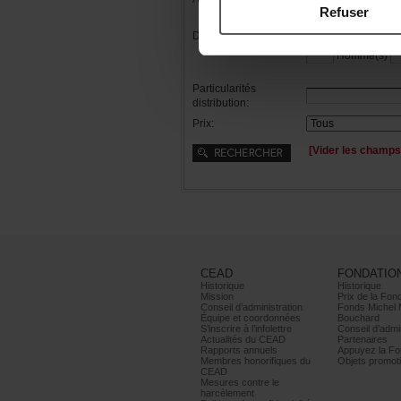
Refuser
Distribution:
Femme(s)
Homme(s)
Particularités
distribution:
Prix:
[Viderleschamps
CEAD
FONDATIO
Historique
Historique
Mission
PrixdelaFond
Conseild’administration
FondsMichel
Équipeetcoordonnées
Bouchard
S’inscrireàl’infolettre
Conseild’admin
ActualitésduCEAD
Partenaires
Rapportsannuels
AppuyezlaFon
Membreshonorifiquesdu
Objetspromoti
CEAD
Mesurescontrele
harcèlement