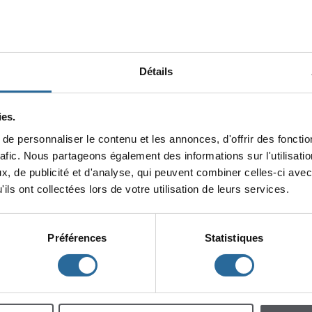
Détails
es.
epersonnaliserlecontenuetlesannonces,d'offrirdesfonction
minin
rafic.Nouspartageonségalementdesinformationssurl'utilisat
x,depublicitéetd'analyse,quipeuventcombinercelles-ciavec
lescent
Enfants
ilsontcollectéeslorsdevotreutilisationdeleursservices.
Préférences
Statistiques
h
m
à
à