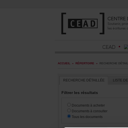
ACCUEIL
»
RÉPERTOIRE
»
RECHERCHEDÉTAI
RECHERCHEDÉTAILLÉE
LISTED
Filtrerlesrésultats
Documentsàacheter
Documentsàconsulter
Touslesdocuments