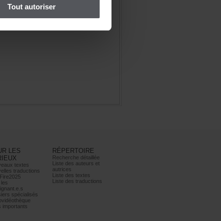
Toutautoriser
URLES
RÉPERTOIRE
RIEUX
Recherchedétaillée
Listedesauteurset
eauxtextes
autrices
ellestraductions
Listedestextes
Fire2025
Listedestraductions
les
ignant.e.s
iersspécialisés
ovidéothèque
simportants