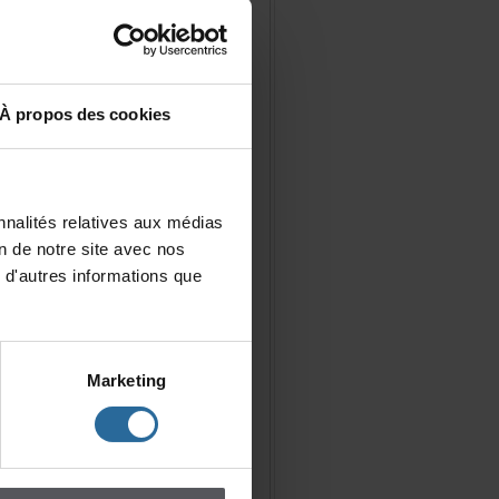
Àproposdescookies
nalitésrelativesauxmédias
iondenotresiteavecnos
d'autresinformationsque
Marketing