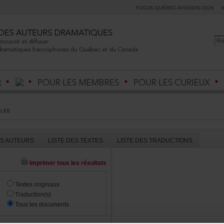
FOCUSQUÉBECAVIGNON2026
LLÉE
ESAUTEURS
LISTEDESTEXTES
LISTEDESTRADUCTIONS
Imprimertouslesrésultats
Textesoriginaux
Traduction(s)
Touslesdocuments