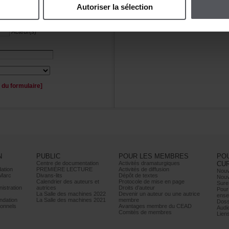
Autoriserlasélection
Personnage(s)
Acteur(s)
duformulaire]
N
PUBLIC
POURLESMEMBRES
PO
Centrededocumentation
Activitésdramaturgiques
CU
ation
PREMIÈRELECTURE
Activitésdediffusion
Nouv
Marc
Divans-lits
Dépôtdetextes
Nouv
Calendrierdesauteurset
Protocoledemiseenpage
Sure
istration
autrices
Droitsd’auteur
Pour
LaSalledesmachines2022
Devenirunauteurouuneautrice
ense
dation
LaSalledesmachines2021
membre
Doss
onnels
AvantagesmembreduCEAD
Audi
Comitésdemembres
Lien