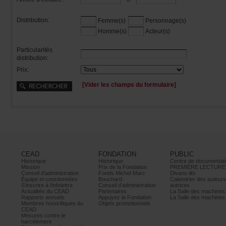
Distribution:
Femme(s)
Personnage(s)
Homme(s)
Acteur(s)
Particularités
distribution:
Prix:
[Viderleschampsduformulaire]
CEAD
FONDATION
PUBLIC
Historique
Historique
Centrededocumentati
Mission
PrixdelaFondation
PREMIÈRELECTURE
Conseild’administration
FondsMichelMarc
Divans-lits
Équipeetcoordonnées
Bouchard
Calendrierdesauteur
S’inscrireàl’infolettre
Conseild’administration
autrices
ActualitésduCEAD
Partenaires
LaSalledesmachine
Rapportsannuels
AppuyezlaFondation
LaSalledesmachine
Membreshonorifiquesdu
Objetspromotionnels
CEAD
Mesurescontrele
harcèlement