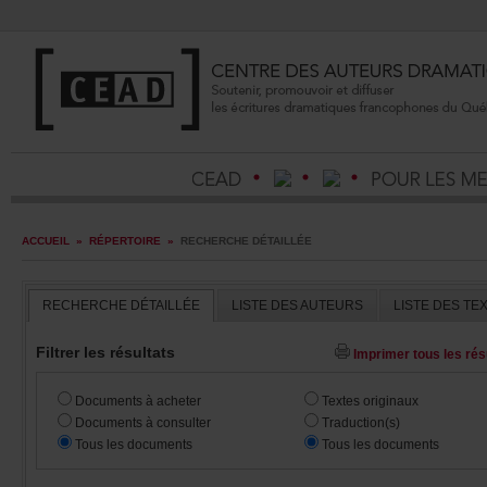
ACCUEIL
»
RÉPERTOIRE
»
RECHERCHEDÉTAILLÉE
RECHERCHEDÉTAILLÉE
LISTEDESAUTEURS
LISTEDESTE
Filtrerlesrésultats
Imprimertouslesrésu
Documentsàacheter
Textesoriginaux
Documentsàconsulter
Traduction(s)
Touslesdocuments
Touslesdocuments