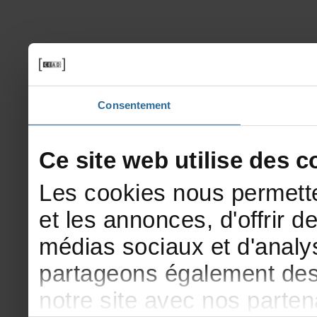
Consentement
Cesitewebutilisedesco
Lescookiesnouspermette
etlesannonces,d'offrirde
médiassociauxetd'analys
partageonségalementdesi
notresiteavecnosparte