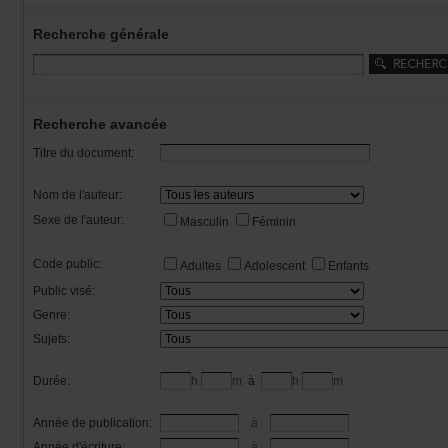
Recherchegénérale
Rechercheavancée
Titredudocument:
Nomdel'auteur:
Sexedel'auteur:
Masculin
Féminin
Codepublic:
Adultes
Adolescent
Enfants
Publicvisé:
Genre:
Sujets:
Durée:
h
m
à
h
m
Annéedepublication:
à
Annéed'écriture:
à