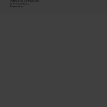
Politiquedeconfidentialité
Prixetconcours
Partenaires