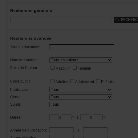
Recherchegénérale
Rechercheavancée
Titredudocument:
Nomdel'auteur:
Sexedel'auteur:
Masculin
Féminin
Codepublic:
Adultes
Adolescent
Enfants
Publicvisé:
Genre:
Sujets:
Durée:
h
m
à
h
m
Annéedepublication:
à
Annéed'écriture:
à