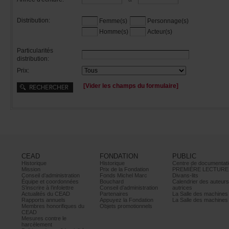
Distribution:
Femme(s)
Personnage(s)
Homme(s)
Acteur(s)
Particularités
distribution:
Prix:
[Viderleschampsduformulaire]
CEAD
FONDATION
PUBLIC
Historique
Historique
Centrededocumentati
Mission
PrixdelaFondation
PREMIÈRELECTURE
Conseild’administration
FondsMichelMarc
Divans-lits
Équipeetcoordonnées
Bouchard
Calendrierdesauteur
S’inscrireàl’infolettre
Conseild’administration
autrices
ActualitésduCEAD
Partenaires
LaSalledesmachine
Rapportsannuels
AppuyezlaFondation
LaSalledesmachine
Membreshonorifiquesdu
Objetspromotionnels
CEAD
Mesurescontrele
harcèlement