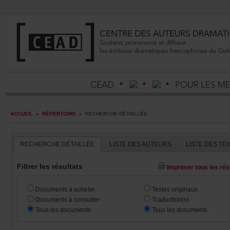
ACCUEIL
»
RÉPERTOIRE
»
RECHERCHEDÉTAILLÉE
RECHERCHEDÉTAILLÉE
LISTEDESAUTEURS
LISTEDESTE
Filtrerlesrésultats
Imprimertouslesrésu
Documentsàacheter
Textesoriginaux
Documentsàconsulter
Traduction(s)
Touslesdocuments
Touslesdocuments