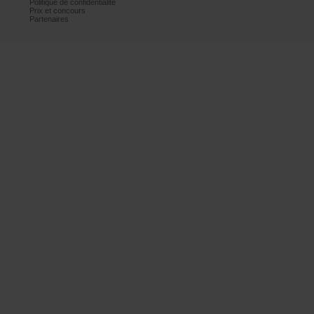
Politiquedeconfidentialité
Prixetconcours
Partenaires