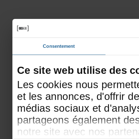
Consentement
Cesitewebutilisedesco
Lescookiesnouspermette
etlesannonces,d'offrirde
médiassociauxetd'analys
partageonségalementdesi
notresiteavecnosparte