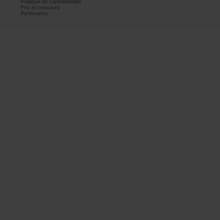
Politiquedeconfidentialité
Prixetconcours
Partenaires