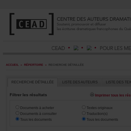
ACCUEIL
»
RÉPERTOIRE
»
RECHERCHEDÉTAILLÉE
RECHERCHEDÉTAILLÉE
LISTEDESAUTEURS
LISTEDESTE
Filtrerlesrésultats
Imprimertouslesrésu
Documentsàacheter
Textesoriginaux
Documentsàconsulter
Traduction(s)
Touslesdocuments
Touslesdocuments