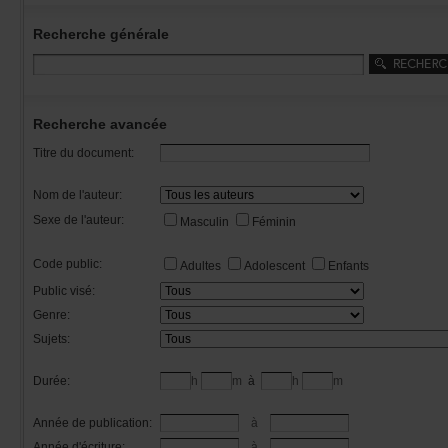
Recherchegénérale
Rechercheavancée
Titredudocument:
Nomdel'auteur:
Sexedel'auteur:
Masculin
Féminin
Codepublic:
Adultes
Adolescent
Enfants
Publicvisé:
Genre:
Sujets:
Durée:
h
m
à
h
m
Annéedepublication:
à
Annéed'écriture:
à