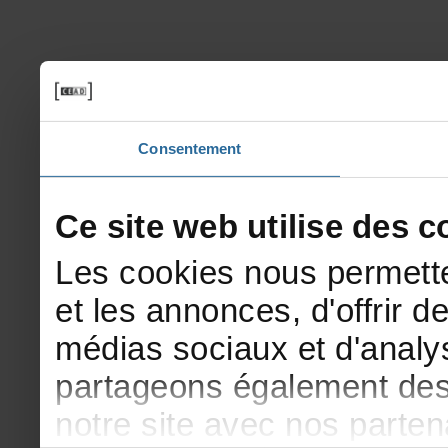
Consentement
Cesitewebutilisedesco
Lescookiesnouspermette
etlesannonces,d'offrirde
médiassociauxetd'analys
partageonségalementdesi
notresiteavecnosparte