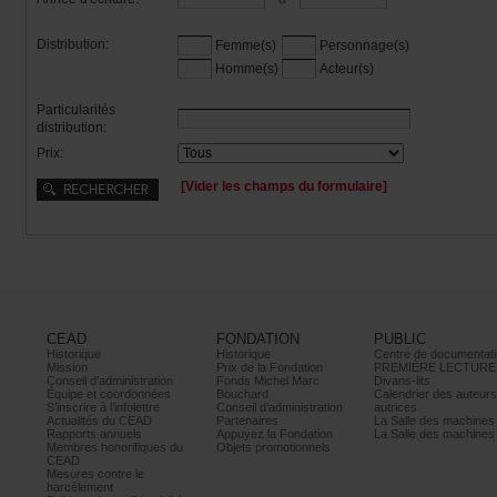
Distribution:
Femme(s)
Personnage(s)
Homme(s)
Acteur(s)
Particularités
distribution:
Prix:
[Viderleschampsduformulaire]
CEAD
FONDATION
PUBLIC
Historique
Historique
Centrededocumentati
Mission
PrixdelaFondation
PREMIÈRELECTURE
Conseild’administration
FondsMichelMarc
Divans-lits
Équipeetcoordonnées
Bouchard
Calendrierdesauteur
S’inscrireàl’infolettre
Conseild’administration
autrices
ActualitésduCEAD
Partenaires
LaSalledesmachine
Rapportsannuels
AppuyezlaFondation
LaSalledesmachine
Membreshonorifiquesdu
Objetspromotionnels
CEAD
Mesurescontrele
harcèlement