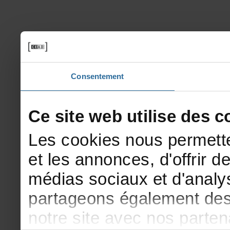
Consentement
Cesitewebutilisedesco
Lescookiesnouspermette
etlesannonces,d'offrirde
médiassociauxetd'analys
partageonségalementdesi
notresiteavecnosparte