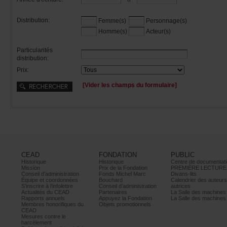
Distribution:
Femme(s)
Personnage(s)
Homme(s)
Acteur(s)
Particularités
distribution:
Prix:
[Viderleschampsduformulaire]
CEAD
FONDATION
PUBLIC
Historique
Historique
Centrededocumentati
Mission
PrixdelaFondation
PREMIÈRELECTURE
Conseild’administration
FondsMichelMarc
Divans-lits
Équipeetcoordonnées
Bouchard
Calendrierdesauteur
S’inscrireàl’infolettre
Conseild’administration
autrices
ActualitésduCEAD
Partenaires
LaSalledesmachine
Rapportsannuels
AppuyezlaFondation
LaSalledesmachine
Membreshonorifiquesdu
Objetspromotionnels
CEAD
Mesurescontrele
harcèlement