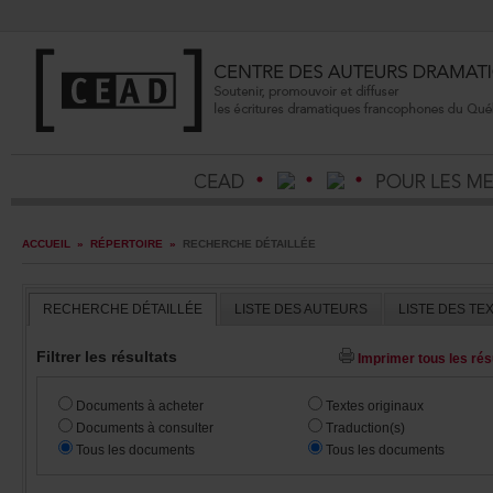
ACCUEIL
»
RÉPERTOIRE
»
RECHERCHEDÉTAILLÉE
RECHERCHEDÉTAILLÉE
LISTEDESAUTEURS
LISTEDESTE
Filtrerlesrésultats
Imprimertouslesrésu
Documentsàacheter
Textesoriginaux
Documentsàconsulter
Traduction(s)
Touslesdocuments
Touslesdocuments