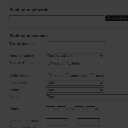
Recherchegénérale
Rechercheavancée
Titredudocument:
Nomdel'auteur:
Sexedel'auteur:
Masculin
Féminin
Codepublic:
Adultes
Adolescent
Enfants
Publicvisé:
Genre:
Sujets:
Durée:
h
m
à
h
m
Annéedepublication:
à
Annéed'écriture:
à