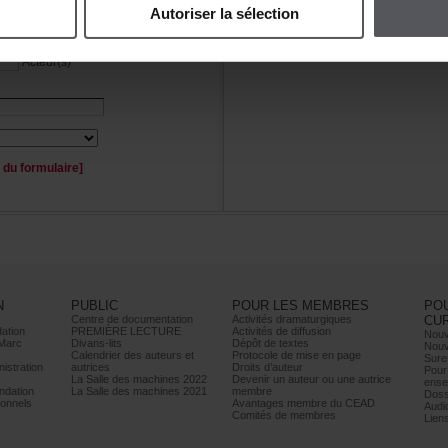
Autoriserlasélection
Personnage(s)
Acteur(s)
duformulaire]
N
PUBLIC
POURLESMEMBRES
PO
Centrededocumentation
Activitésdramaturgiques
CU
ation
PREMIÈRELECTURE
Activitésdediffusion
Nouv
Marc
Divans-lits
Dépôtdetextes
Nouv
Calendrierdesauteurset
Protocoledemiseenpage
Sure
istration
autrices
Droitsd’auteur
Pour
LaSalledesmachines2022
Devenirunauteurouuneautrice
ense
dation
LaSalledesmachines2021
membre
Doss
onnels
AvantagesmembreduCEAD
Audi
Comitésdemembres
Lien