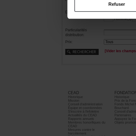
Refuser
Distribution:
Femme(s)
Homme(s)
Particularités
distribution:
Prix:
[Viderleschamps
CEAD
FONDATIO
Historique
Historique
Mission
PrixdelaFond
Conseild’administration
FondsMichel
Équipeetcoordonnées
Bouchard
S’inscrireàl’infolettre
Conseild’admin
ActualitésduCEAD
Partenaires
Rapportsannuels
AppuyezlaFon
Membreshonorifiquesdu
Objetspromoti
CEAD
Mesurescontrele
harcèlement