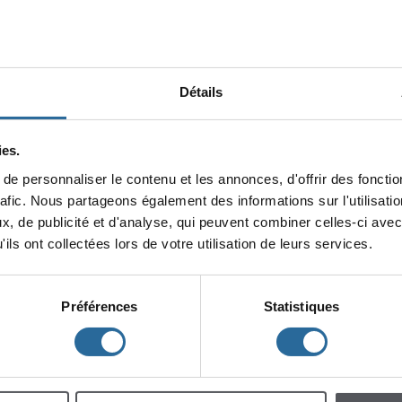
Détails
es.
epersonnaliserlecontenuetlesannonces,d'offrirdesfonction
minin
rafic.Nouspartageonségalementdesinformationssurl'utilisat
x,depublicitéetd'analyse,quipeuventcombinercelles-ciavec
lescent
Enfants
ilsontcollectéeslorsdevotreutilisationdeleursservices.
Préférences
Statistiques
h
m
à
à