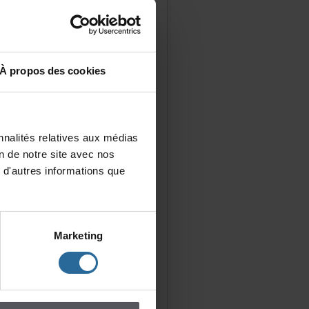
Àproposdescookies
nalitésrelativesauxmédias
iondenotresiteavecnos
d'autresinformationsque
Marketing