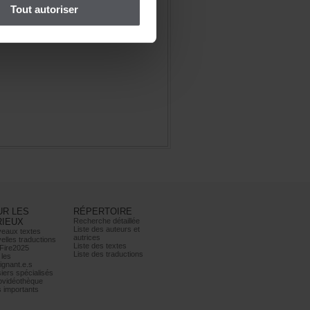
Toutautoriser
URLES
RÉPERTOIRE
RIEUX
Recherchedétaillée
Listedesauteurset
eauxtextes
autrices
ellestraductions
Listedestextes
Fire2025
Listedestraductions
les
ignant.e.s
iersspécialisés
ovidéothèque
simportants