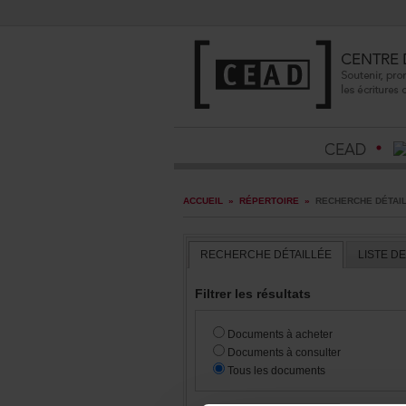
ACCUEIL
»
RÉPERTOIRE
»
RECHERCHEDÉTAI
RECHERCHEDÉTAILLÉE
LISTED
Filtrerlesrésultats
Documentsàacheter
Documentsàconsulter
Touslesdocuments