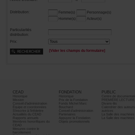
Distribution:
Femme(s)
Personnage(s)
Homme(s)
Acteur(s)
Particularités
distribution:
Prix:
[Viderleschampsduformulaire]
CEAD
FONDATION
PUBLIC
Historique
Historique
Centrededocumentati
Mission
PrixdelaFondation
PREMIÈRELECTURE
Conseild’administration
FondsMichelMarc
Divans-lits
Équipeetcoordonnées
Bouchard
Calendrierdesauteur
S’inscrireàl’infolettre
Conseild’administration
autrices
ActualitésduCEAD
Partenaires
LaSalledesmachine
Rapportsannuels
AppuyezlaFondation
LaSalledesmachine
Membreshonorifiquesdu
Objetspromotionnels
CEAD
Mesurescontrele
harcèlement