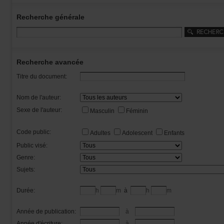
Recherchegénérale
Rechercheavancée
Titredudocument:
Nomdel'auteur:
Sexedel'auteur:
Masculin
Féminin
Codepublic:
Adultes
Adolescent
Enfants
Publicvisé:
Genre:
Sujets:
Durée:
h
m
à
h
m
Annéedepublication:
à
Annéed'écriture:
à