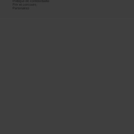
Politiquedeconfidentialité
Prixetconcours
Partenaires