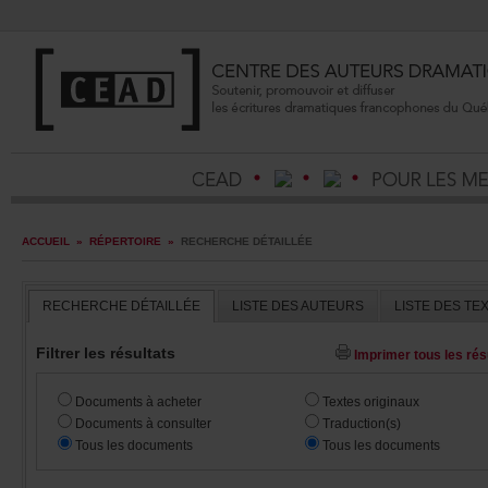
ACCUEIL
»
RÉPERTOIRE
»
RECHERCHEDÉTAILLÉE
RECHERCHEDÉTAILLÉE
LISTEDESAUTEURS
LISTEDESTE
Filtrerlesrésultats
Imprimertouslesrésu
Documentsàacheter
Textesoriginaux
Documentsàconsulter
Traduction(s)
Touslesdocuments
Touslesdocuments