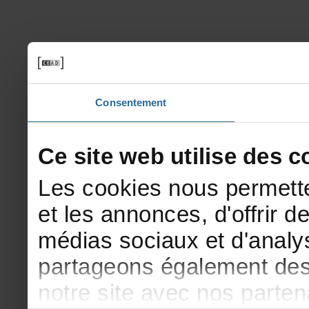
Consentement
Cesitewebutilisedesco
Lescookiesnouspermette
etlesannonces,d'offrirde
médiassociauxetd'analys
partageonségalementdesi
notresiteavecnosparte