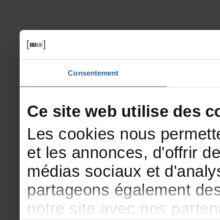
Consentement
Cesitewebutilisedesco
Lescookiesnouspermette
etlesannonces,d'offrirde
médiassociauxetd'analys
partageonségalementdesi
notresiteavecnosparte