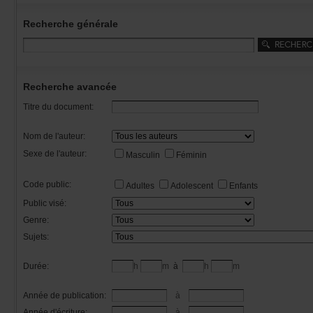
Recherchegénérale
Rechercheavancée
Titredudocument:
Nomdel'auteur:
Sexedel'auteur:
Masculin
Féminin
Codepublic:
Adultes
Adolescent
Enfants
Publicvisé:
Genre:
Sujets:
Durée:
h
m
à
h
m
Annéedepublication:
à
Annéed'écriture:
à