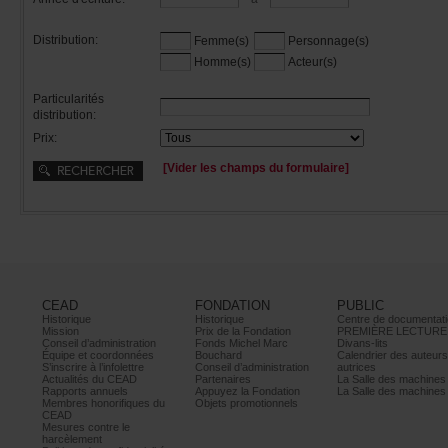
Distribution:
Femme(s)
Personnage(s)
Homme(s)
Acteur(s)
Particularités
distribution:
Prix:
[Viderleschampsduformulaire]
CEAD
FONDATION
PUBLIC
Historique
Historique
Centrededocumentati
Mission
PrixdelaFondation
PREMIÈRELECTURE
Conseild’administration
FondsMichelMarc
Divans-lits
Équipeetcoordonnées
Bouchard
Calendrierdesauteur
S’inscrireàl’infolettre
Conseild’administration
autrices
ActualitésduCEAD
Partenaires
LaSalledesmachine
Rapportsannuels
AppuyezlaFondation
LaSalledesmachine
Membreshonorifiquesdu
Objetspromotionnels
CEAD
Mesurescontrele
harcèlement