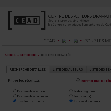
ACCUEIL
»
RÉPERTOIRE
»
RECHERCHEDÉTAILLÉE
RECHERCHEDÉTAILLÉE
LISTEDESAUTEURS
LISTEDESTE
Filtrerlesrésultats
Imprimertouslesrésu
Documentsàacheter
Textesoriginaux
Documentsàconsulter
Traduction(s)
Touslesdocuments
Touslesdocuments