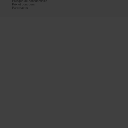
Politiquedeconfidentialité
Prixetconcours
Partenaires