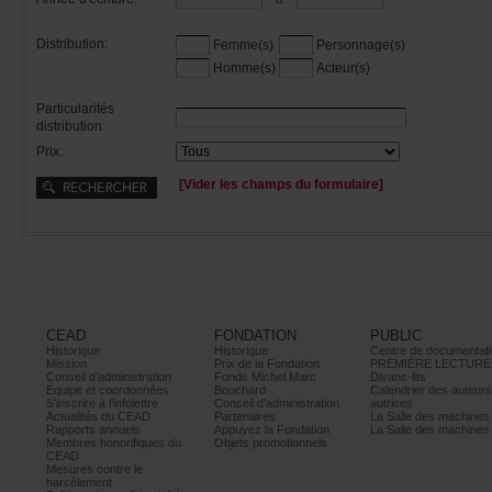
Distribution:
Femme(s)
Personnage(s)
Homme(s)
Acteur(s)
Particularités
distribution:
Prix:
[Viderleschampsduformulaire]
CEAD
FONDATION
PUBLIC
Historique
Historique
Centrededocumentati
Mission
PrixdelaFondation
PREMIÈRELECTURE
Conseild’administration
FondsMichelMarc
Divans-lits
Équipeetcoordonnées
Bouchard
Calendrierdesauteur
S’inscrireàl’infolettre
Conseild’administration
autrices
ActualitésduCEAD
Partenaires
LaSalledesmachine
Rapportsannuels
AppuyezlaFondation
LaSalledesmachine
Membreshonorifiquesdu
Objetspromotionnels
CEAD
Mesurescontrele
harcèlement