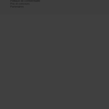
Politiquedeconfidentialité
Prixetconcours
Partenaires