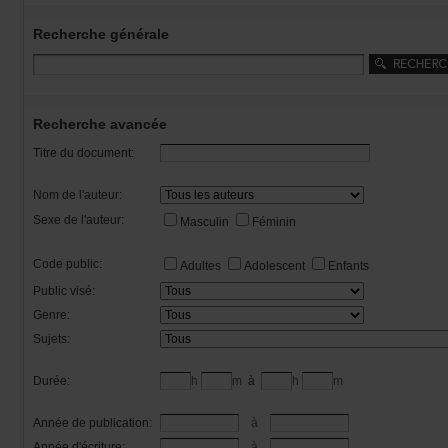
Recherchegénérale
Rechercheavancée
Titredudocument:
Nomdel'auteur:
Sexedel'auteur:
Masculin
Féminin
Codepublic:
Adultes
Adolescent
Enfants
Publicvisé:
Genre:
Sujets:
Durée:
h
m
à
h
m
Annéedepublication:
à
Annéed'écriture:
à