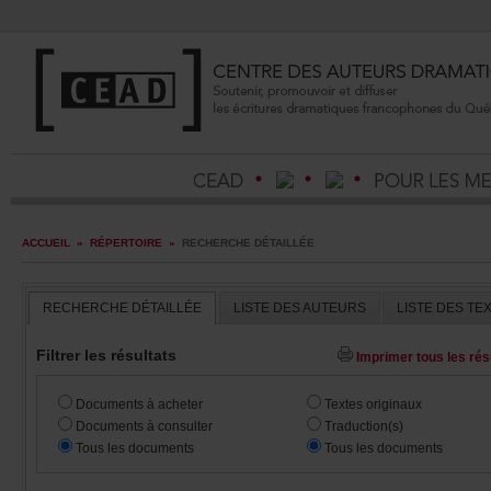
ACCUEIL
»
RÉPERTOIRE
»
RECHERCHEDÉTAILLÉE
RECHERCHEDÉTAILLÉE
LISTEDESAUTEURS
LISTEDESTE
Filtrerlesrésultats
Imprimertouslesrésu
Documentsàacheter
Textesoriginaux
Documentsàconsulter
Traduction(s)
Touslesdocuments
Touslesdocuments