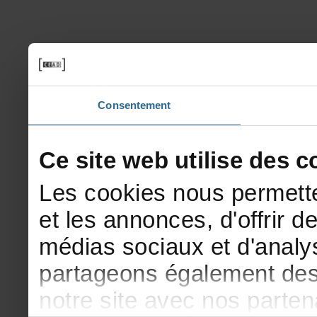
Consentement
Cesitewebutilisedesco
Lescookiesnouspermette
etlesannonces,d'offrirde
médiassociauxetd'analys
partageonségalementdesi
notresiteavecnosparte