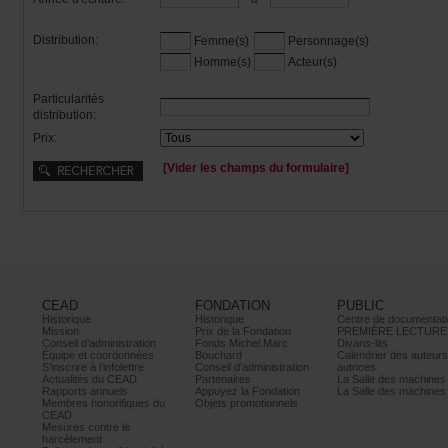
Distribution:
Femme(s)
Personnage(s)
Homme(s)
Acteur(s)
Particularités
distribution:
Prix:
[Viderleschampsduformulaire]
CEAD
FONDATION
PUBLIC
Historique
Historique
Centrededocumentati
Mission
PrixdelaFondation
PREMIÈRELECTURE
Conseild’administration
FondsMichelMarc
Divans-lits
Équipeetcoordonnées
Bouchard
Calendrierdesauteur
S’inscrireàl’infolettre
Conseild’administration
autrices
ActualitésduCEAD
Partenaires
LaSalledesmachine
Rapportsannuels
AppuyezlaFondation
LaSalledesmachine
Membreshonorifiquesdu
Objetspromotionnels
CEAD
Mesurescontrele
harcèlement