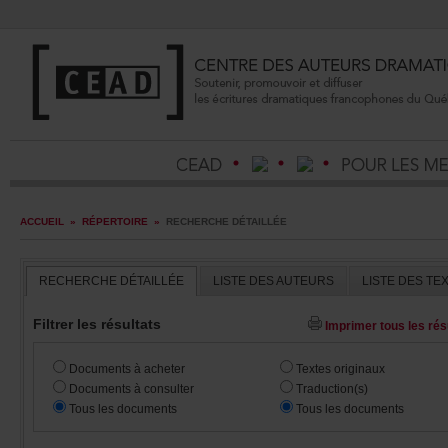
ACCUEIL
»
RÉPERTOIRE
»
RECHERCHEDÉTAILLÉE
RECHERCHEDÉTAILLÉE
LISTEDESAUTEURS
LISTEDESTE
Filtrerlesrésultats
Imprimertouslesrésu
Documentsàacheter
Textesoriginaux
Documentsàconsulter
Traduction(s)
Touslesdocuments
Touslesdocuments