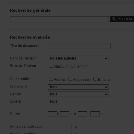
Recherchegénérale
Rechercheavancée
Titredudocument:
Nomdel'auteur:
Sexedel'auteur:
Masculin
Féminin
Codepublic:
Adultes
Adolescent
Enfants
Publicvisé:
Genre:
Sujets:
Durée:
h
m
à
h
m
Annéedepublication:
à
Annéed'écriture:
à