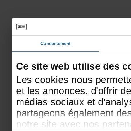
Consentement
Cesitewebutilisedesco
Lescookiesnouspermette
etlesannonces,d'offrirde
médiassociauxetd'analys
partageonségalementdesi
notresiteavecnosparte