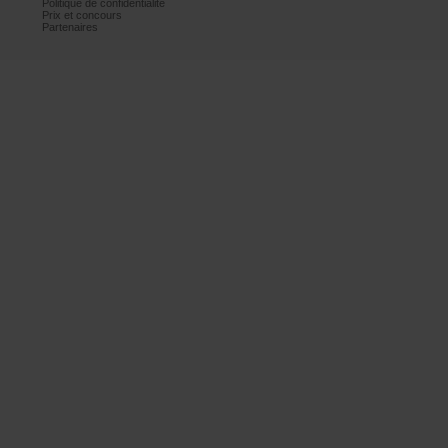
Politiquedeconfidentialité
Prixetconcours
Partenaires