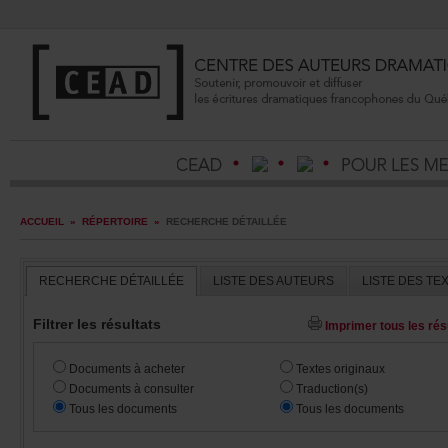
ACCUEIL
»
RÉPERTOIRE
»
RECHERCHEDÉTAILLÉE
RECHERCHEDÉTAILLÉE
LISTEDESAUTEURS
LISTEDESTE
Filtrerlesrésultats
Imprimertouslesrésu
Documentsàacheter
Textesoriginaux
Documentsàconsulter
Traduction(s)
Touslesdocuments
Touslesdocuments