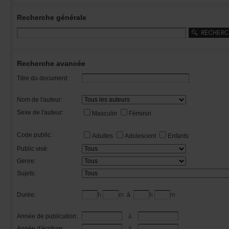
Recherchegénérale
Rechercheavancée
Titredudocument:
Nomdel'auteur:
Sexedel'auteur:
Masculin
Féminin
Codepublic:
Adultes
Adolescent
Enfants
Publicvisé:
Genre:
Sujets:
Durée:
h
m
à
h
m
Annéedepublication:
à
Annéed'écriture:
à