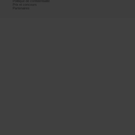
Politiquedeconfidentialité
Prixetconcours
Partenaires