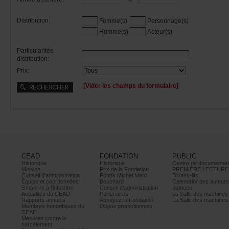
Distribution:
Femme(s)
Personnage(s)
Homme(s)
Acteur(s)
Particularités
distribution:
Prix:
[Viderleschampsduformulaire]
CEAD
FONDATION
PUBLIC
Historique
Historique
Centrededocumentati
Mission
PrixdelaFondation
PREMIÈRELECTURE
Conseild’administration
FondsMichelMarc
Divans-lits
Équipeetcoordonnées
Bouchard
Calendrierdesauteur
S’inscrireàl’infolettre
Conseild’administration
autrices
ActualitésduCEAD
Partenaires
LaSalledesmachine
Rapportsannuels
AppuyezlaFondation
LaSalledesmachine
Membreshonorifiquesdu
Objetspromotionnels
CEAD
Mesurescontrele
harcèlement