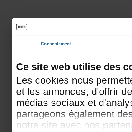
Consentement
Cesitewebutilisedesco
Lescookiesnouspermette
etlesannonces,d'offrirde
médiassociauxetd'analys
partageonségalementdesi
notresiteavecnosparte