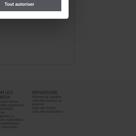
Toutautoriser
URLES
RÉPERTOIRE
RIEUX
Recherchedétaillée
Listedesauteurset
eauxtextes
autrices
ellestraductions
Listedestextes
Fire2025
Listedestraductions
les
ignant.e.s
iersspécialisés
ovidéothèque
simportants