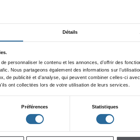
Détails
es.
epersonnaliserlecontenuetlesannonces,d'offrirdesfonction
minin
rafic.Nouspartageonségalementdesinformationssurl'utilisat
x,depublicitéetd'analyse,quipeuventcombinercelles-ciavec
lescent
Enfants
ilsontcollectéeslorsdevotreutilisationdeleursservices.
Préférences
Statistiques
h
m
à
à