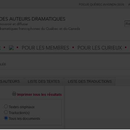
FOCUSQUÉBECAVIGNON2026
LLÉE
ESAUTEURS
LISTEDESTEXTES
LISTEDESTRADUCTIONS
Imprimertouslesrésultats
Textesoriginaux
Traduction(s)
Touslesdocuments