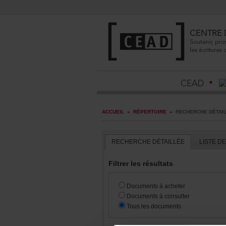
ACCUEIL
»
RÉPERTOIRE
»
RECHERCHEDÉTAI
RECHERCHEDÉTAILLÉE
LISTED
Filtrerlesrésultats
Documentsàacheter
Documentsàconsulter
Touslesdocuments