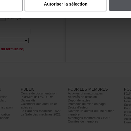
Autoriserlasélection
Personnage(s)
Acteur(s)
duformulaire]
N
PUBLIC
POURLESMEMBRES
PO
Centrededocumentation
Activitésdramaturgiques
CU
ation
PREMIÈRELECTURE
Activitésdediffusion
Nouv
Marc
Divans-lits
Dépôtdetextes
Nouv
Calendrierdesauteurset
Protocoledemiseenpage
Sure
istration
autrices
Droitsd’auteur
Pour
LaSalledesmachines2022
Devenirunauteurouuneautrice
ense
dation
LaSalledesmachines2021
membre
Doss
onnels
AvantagesmembreduCEAD
Audi
Comitésdemembres
Lien