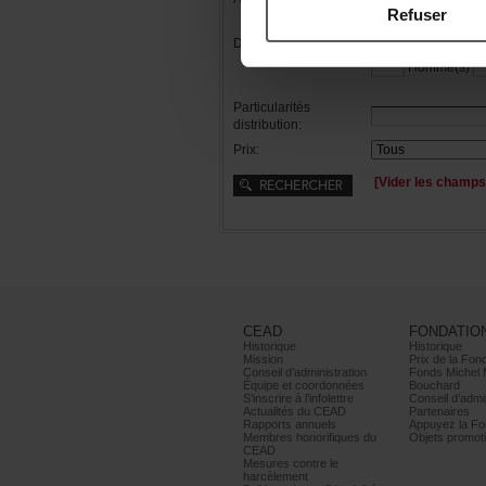
Refuser
Distribution:
Femme(s)
Homme(s)
Particularités
distribution:
Prix:
[Viderleschamps
CEAD
FONDATIO
Historique
Historique
Mission
PrixdelaFond
Conseild’administration
FondsMichel
Équipeetcoordonnées
Bouchard
S’inscrireàl’infolettre
Conseild’admin
ActualitésduCEAD
Partenaires
Rapportsannuels
AppuyezlaFon
Membreshonorifiquesdu
Objetspromoti
CEAD
Mesurescontrele
harcèlement