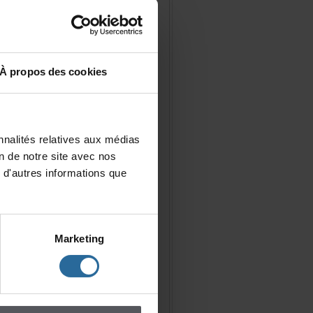
Àproposdescookies
nalitésrelativesauxmédias
iondenotresiteavecnos
d'autresinformationsque
Marketing