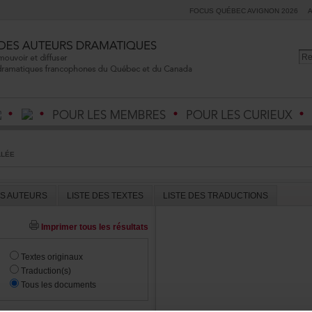
FOCUSQUÉBECAVIGNON2026
LLÉE
ESAUTEURS
LISTEDESTEXTES
LISTEDESTRADUCTIONS
Imprimertouslesrésultats
Textesoriginaux
Traduction(s)
Touslesdocuments