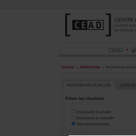
ACCUEIL
»
RÉPERTOIRE
»
RECHERCHEDÉTAI
RECHERCHEDÉTAILLÉE
LISTED
Filtrerlesrésultats
Documentsàacheter
Documentsàconsulter
Touslesdocuments