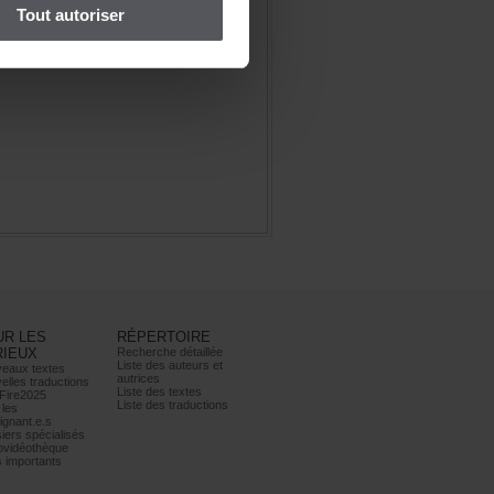
Toutautoriser
URLES
RÉPERTOIRE
RIEUX
Recherchedétaillée
Listedesauteurset
eauxtextes
autrices
ellestraductions
Listedestextes
Fire2025
Listedestraductions
les
ignant.e.s
iersspécialisés
ovidéothèque
simportants