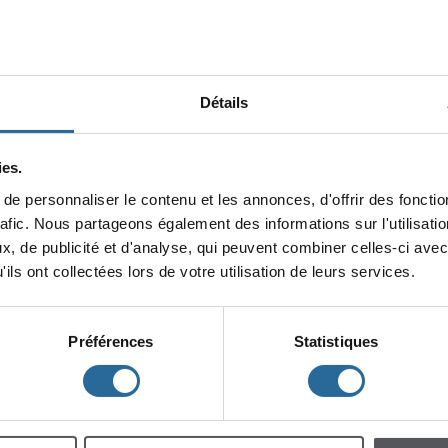
Détails
es.
epersonnaliserlecontenuetlesannonces,d'offrirdesfonction
minin
rafic.Nouspartageonségalementdesinformationssurl'utilisat
x,depublicitéetd'analyse,quipeuventcombinercelles-ciavec
lescent
Enfants
ilsontcollectéeslorsdevotreutilisationdeleursservices.
Préférences
Statistiques
h
m
à
à