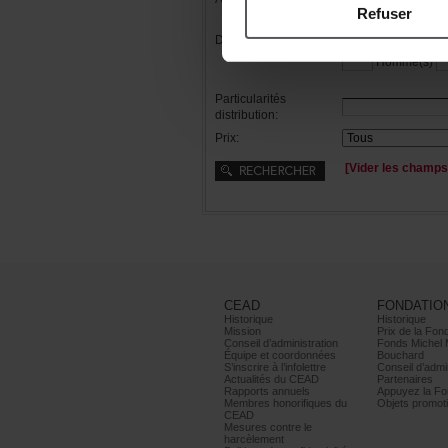
Refuser
Distribution:
Femme(s)
Homme(s)
Particularités
distribution:
Prix:
[Viderleschamps
CEAD
FONDATIO
Historique
Historique
Mission
PrixdelaFond
Conseild’administration
FondsMichel
Équipeetcoordonnées
Bouchard
S’inscrireàl’infolettre
Conseild’admin
ActualitésduCEAD
Partenaires
Rapportsannuels
AppuyezlaFon
Membreshonorifiquesdu
Objetspromoti
CEAD
Mesurescontrele
harcèlement