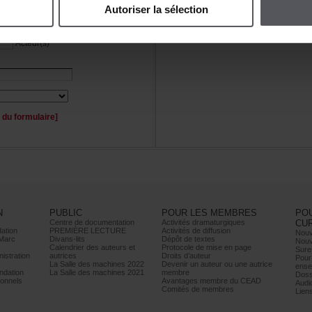
Autoriserlasélection
Personnage(s)
Acteur(s)
duformulaire]
N
PUBLIC
POURLESMEMBRES
PO
Centrededocumentation
Activitésdramaturgiques
CU
ation
PREMIÈRELECTURE
Activitésdediffusion
Nouv
Marc
Divans-lits
Dépôtdetextes
Nouv
Calendrierdesauteurset
Protocoledemiseenpage
Sure
istration
autrices
Droitsd’auteur
Pour
LaSalledesmachines2022
Devenirunauteurouuneautrice
ense
dation
LaSalledesmachines2021
membre
Doss
onnels
AvantagesmembreduCEAD
Audi
Comitésdemembres
Lien