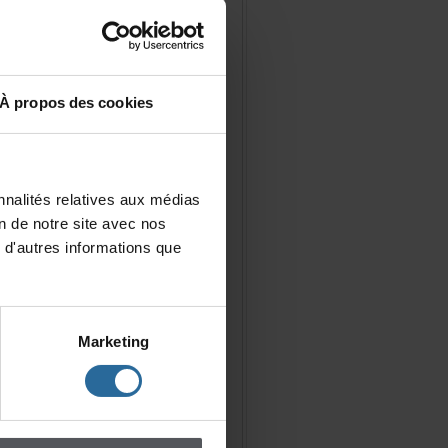
Àproposdescookies
nalitésrelativesauxmédias
iondenotresiteavecnos
d'autresinformationsque
Marketing