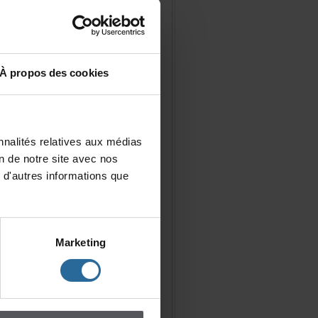
Àproposdescookies
nalitésrelativesauxmédias
iondenotresiteavecnos
d'autresinformationsque
Marketing