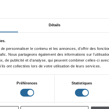
Détails
es.
epersonnaliserlecontenuetlesannonces,d'offrirdesfonction
minin
rafic.Nouspartageonségalementdesinformationssurl'utilisat
x,depublicitéetd'analyse,quipeuventcombinercelles-ciavec
lescent
Enfants
ilsontcollectéeslorsdevotreutilisationdeleursservices.
Préférences
Statistiques
h
m
à
à