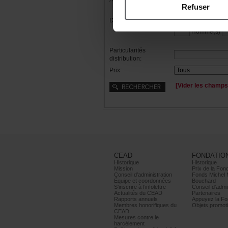
Refuser
Distribution:
Femme(s)
Homme(s)
Particularités
distribution:
Prix:
[Viderleschamps
CEAD
FONDATIO
Historique
Historique
Mission
PrixdelaFond
Conseild’administration
FondsMichel
Équipeetcoordonnées
Bouchard
S’inscrireàl’infolettre
Conseild’admin
ActualitésduCEAD
Partenaires
Rapportsannuels
AppuyezlaFon
Membreshonorifiquesdu
Objetspromoti
CEAD
Mesurescontrele
harcèlement