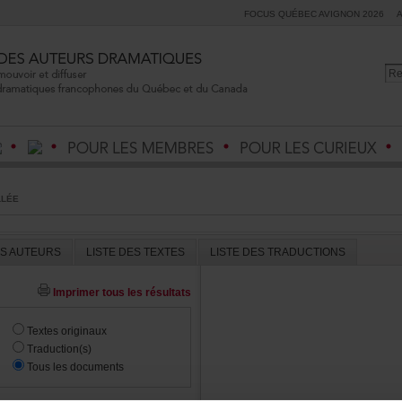
FOCUSQUÉBECAVIGNON2026
LLÉE
ESAUTEURS
LISTEDESTEXTES
LISTEDESTRADUCTIONS
Imprimertouslesrésultats
Textesoriginaux
Traduction(s)
Touslesdocuments