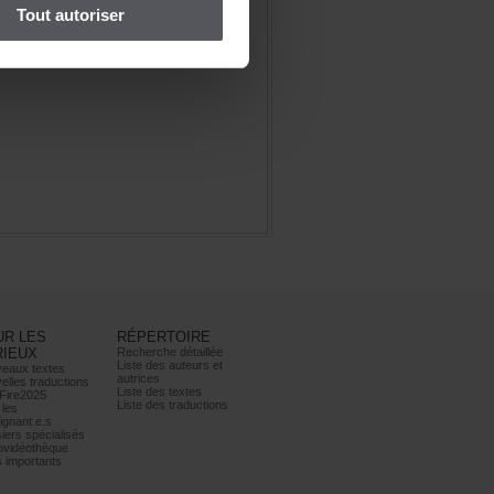
Toutautoriser
URLES
RÉPERTOIRE
RIEUX
Recherchedétaillée
Listedesauteurset
eauxtextes
autrices
ellestraductions
Listedestextes
Fire2025
Listedestraductions
les
ignant.e.s
iersspécialisés
ovidéothèque
simportants