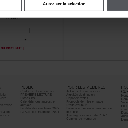
Autoriserlasélection
Personnage(s)
Acteur(s)
duformulaire]
N
PUBLIC
POURLESMEMBRES
PO
Centrededocumentation
Activitésdramaturgiques
CU
ation
PREMIÈRELECTURE
Activitésdediffusion
Nouv
Marc
Divans-lits
Dépôtdetextes
Nouv
Calendrierdesauteurset
Protocoledemiseenpage
Sure
istration
autrices
Droitsd’auteur
Pour
LaSalledesmachines2022
Devenirunauteurouuneautrice
ense
dation
LaSalledesmachines2021
membre
Doss
onnels
AvantagesmembreduCEAD
Audi
Comitésdemembres
Lien