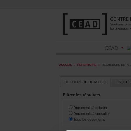
ACCUEIL
»
RÉPERTOIRE
»
RECHERCHEDÉTAI
RECHERCHEDÉTAILLÉE
LISTED
Filtrerlesrésultats
Documentsàacheter
Documentsàconsulter
Touslesdocuments