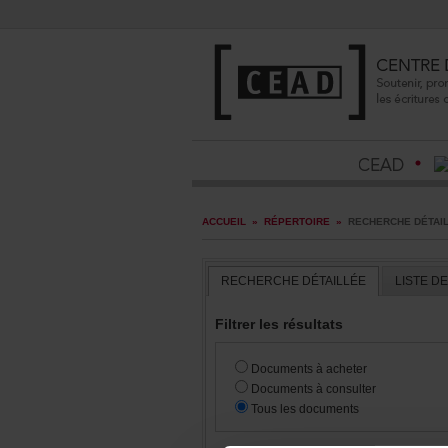
ACCUEIL
»
RÉPERTOIRE
»
RECHERCHEDÉTAI
RECHERCHEDÉTAILLÉE
LISTED
Filtrerlesrésultats
Documentsàacheter
Documentsàconsulter
Touslesdocuments