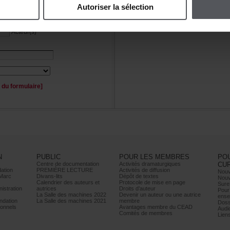
Autoriserlasélection
Personnage(s)
Acteur(s)
duformulaire]
N
PUBLIC
POURLESMEMBRES
PO
Centrededocumentation
Activitésdramaturgiques
CU
ation
PREMIÈRELECTURE
Activitésdediffusion
Nouv
Marc
Divans-lits
Dépôtdetextes
Nouv
Calendrierdesauteurset
Protocoledemiseenpage
Sure
istration
autrices
Droitsd’auteur
Pour
LaSalledesmachines2022
Devenirunauteurouuneautrice
ense
dation
LaSalledesmachines2021
membre
Doss
onnels
AvantagesmembreduCEAD
Audi
Comitésdemembres
Lien