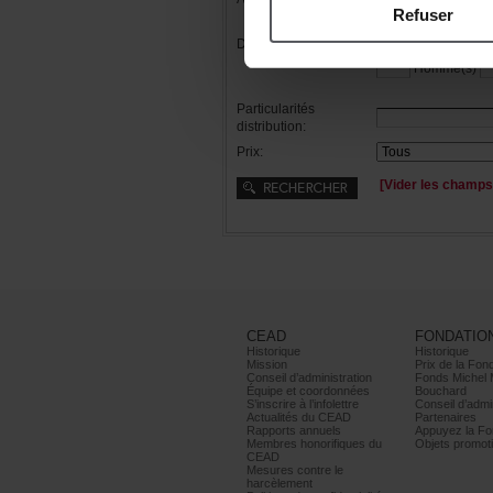
Refuser
Distribution:
Femme(s)
Homme(s)
Particularités
distribution:
Prix:
[Viderleschamps
CEAD
FONDATIO
Historique
Historique
Mission
PrixdelaFond
Conseild’administration
FondsMichel
Équipeetcoordonnées
Bouchard
S’inscrireàl’infolettre
Conseild’admin
ActualitésduCEAD
Partenaires
Rapportsannuels
AppuyezlaFon
Membreshonorifiquesdu
Objetspromoti
CEAD
Mesurescontrele
harcèlement