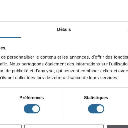
Détails
es.
epersonnaliserlecontenuetlesannonces,d'offrirdesfonction
minin
rafic.Nouspartageonségalementdesinformationssurl'utilisat
x,depublicitéetd'analyse,quipeuventcombinercelles-ciavec
lescent
Enfants
ilsontcollectéeslorsdevotreutilisationdeleursservices.
Préférences
Statistiques
h
m
à
à