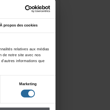
Àproposdescookies
nalitésrelativesauxmédias
iondenotresiteavecnos
d'autresinformationsque
Marketing