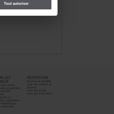
Toutautoriser
URLES
RÉPERTOIRE
RIEUX
Recherchedétaillée
Listedesauteurset
eauxtextes
autrices
ellestraductions
Listedestextes
Fire2025
Listedestraductions
les
ignant.e.s
iersspécialisés
ovidéothèque
simportants