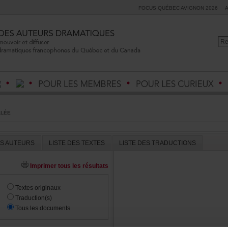
FOCUSQUÉBECAVIGNON2026
LLÉE
ESAUTEURS
LISTEDESTEXTES
LISTEDESTRADUCTIONS
Imprimertouslesrésultats
Textesoriginaux
Traduction(s)
Touslesdocuments