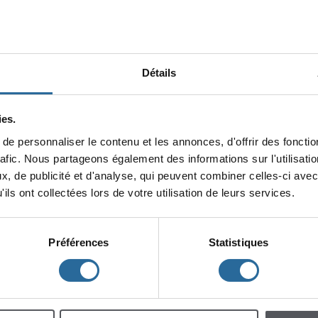
Détails
es.
epersonnaliserlecontenuetlesannonces,d'offrirdesfonction
minin
rafic.Nouspartageonségalementdesinformationssurl'utilisat
x,depublicitéetd'analyse,quipeuventcombinercelles-ciavec
lescent
Enfants
ilsontcollectéeslorsdevotreutilisationdeleursservices.
Préférences
Statistiques
h
m
à
à