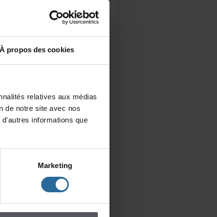
Àproposdescookies
nalitésrelativesauxmédias
iondenotresiteavecnos
d'autresinformationsque
Marketing