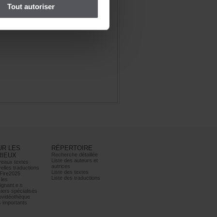
Toutautoriser
URLES
RÉPERTOIRE
RIEUX
Recherchedétaillée
Listedesauteurset
eauxtextes
autrices
ellestraductions
Listedestextes
Fire2025
Listedestraductions
les
ignant.e.s
iersspécialisés
ovidéothèque
simportants