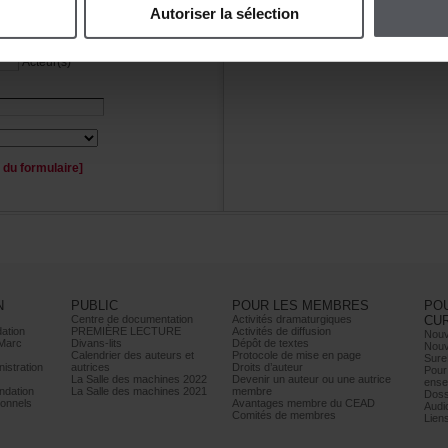
Autoriserlasélection
Personnage(s)
Acteur(s)
duformulaire]
N
PUBLIC
POURLESMEMBRES
PO
Centrededocumentation
Activitésdramaturgiques
CU
ation
PREMIÈRELECTURE
Activitésdediffusion
Nouv
Marc
Divans-lits
Dépôtdetextes
Nouv
Calendrierdesauteurset
Protocoledemiseenpage
Sure
istration
autrices
Droitsd’auteur
Pour
LaSalledesmachines2022
Devenirunauteurouuneautrice
ense
dation
LaSalledesmachines2021
membre
Doss
onnels
AvantagesmembreduCEAD
Audi
Comitésdemembres
Lien