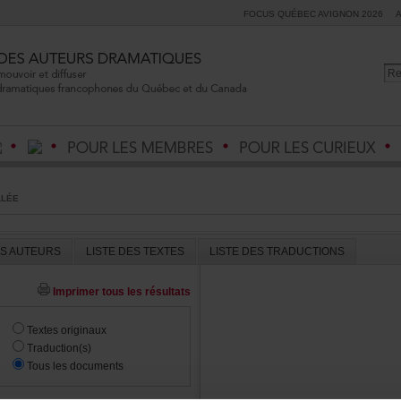
FOCUSQUÉBECAVIGNON2026
LLÉE
ESAUTEURS
LISTEDESTEXTES
LISTEDESTRADUCTIONS
Imprimertouslesrésultats
Textesoriginaux
Traduction(s)
Touslesdocuments