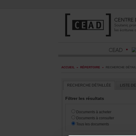
ACCUEIL
»
RÉPERTOIRE
»
RECHERCHEDÉTAI
RECHERCHEDÉTAILLÉE
LISTED
Filtrerlesrésultats
Documentsàacheter
Documentsàconsulter
Touslesdocuments