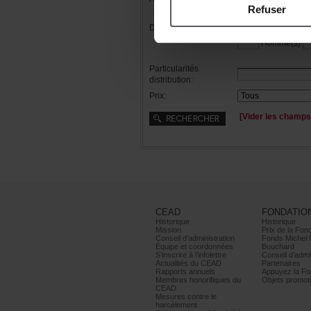
Refuser
Distribution:
Femme(s)
Homme(s)
Particularités
distribution:
Prix:
[Viderleschamps
CEAD
FONDATIO
Historique
Historique
Mission
PrixdelaFond
Conseild’administration
FondsMichel
Équipeetcoordonnées
Bouchard
S’inscrireàl’infolettre
Conseild’admin
ActualitésduCEAD
Partenaires
Rapportsannuels
AppuyezlaFon
Membreshonorifiquesdu
Objetspromoti
CEAD
Mesurescontrele
harcèlement