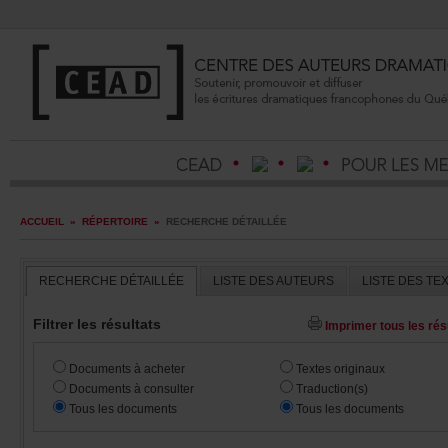
ACCUEIL
»
RÉPERTOIRE
»
RECHERCHEDÉTAILLÉE
RECHERCHEDÉTAILLÉE
LISTEDESAUTEURS
LISTEDESTE
Filtrerlesrésultats
Imprimertouslesrésu
Documentsàacheter
Textesoriginaux
Documentsàconsulter
Traduction(s)
Touslesdocuments
Touslesdocuments