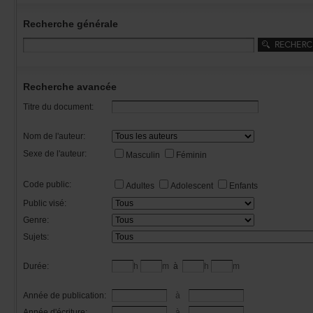
Recherchegénérale
Rechercheavancée
Titredudocument:
Nomdel'auteur:
Sexedel'auteur:
Masculin
Féminin
Codepublic:
Adultes
Adolescent
Enfants
Publicvisé:
Genre:
Sujets:
Durée:
h
m
à
h
m
Annéedepublication:
à
Annéed'écriture:
à