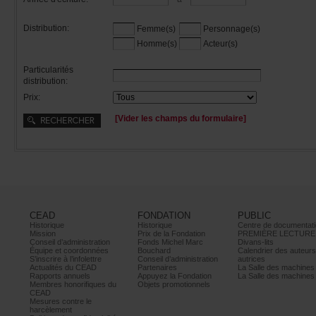
Distribution:
Femme(s)
Personnage(s)
Homme(s)
Acteur(s)
Particularités
distribution:
Prix:
[Viderleschampsduformulaire]
CEAD
FONDATION
PUBLIC
Historique
Historique
Centrededocumentati
Mission
PrixdelaFondation
PREMIÈRELECTURE
Conseild’administration
FondsMichelMarc
Divans-lits
Équipeetcoordonnées
Bouchard
Calendrierdesauteur
S’inscrireàl’infolettre
Conseild’administration
autrices
ActualitésduCEAD
Partenaires
LaSalledesmachine
Rapportsannuels
AppuyezlaFondation
LaSalledesmachine
Membreshonorifiquesdu
Objetspromotionnels
CEAD
Mesurescontrele
harcèlement