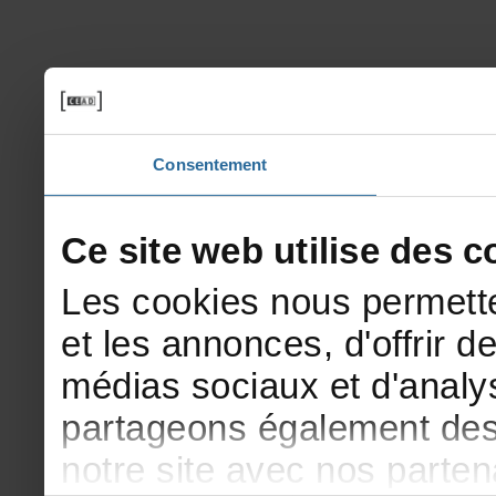
Consentement
Cesitewebutilisedesco
Lescookiesnouspermette
etlesannonces,d'offrirde
médiassociauxetd'analys
partageonségalementdesi
notresiteavecnosparte