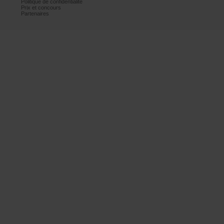
Politiquedeconfidentialité
Prixetconcours
Partenaires