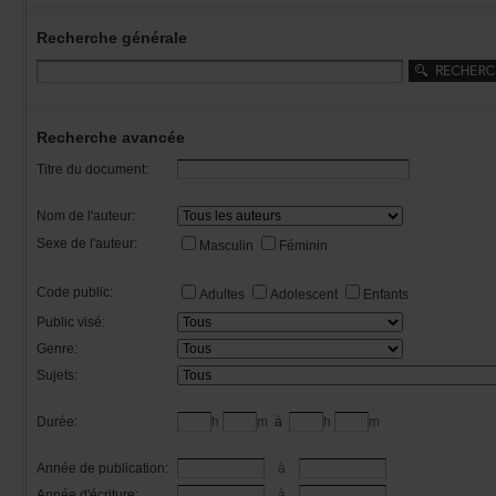
Recherchegénérale
Rechercheavancée
Titredudocument:
Nomdel'auteur:
Sexedel'auteur:
Masculin
Féminin
Codepublic:
Adultes
Adolescent
Enfants
Publicvisé:
Genre:
Sujets:
Durée:
h
m
à
h
m
Annéedepublication:
à
Annéed'écriture:
à