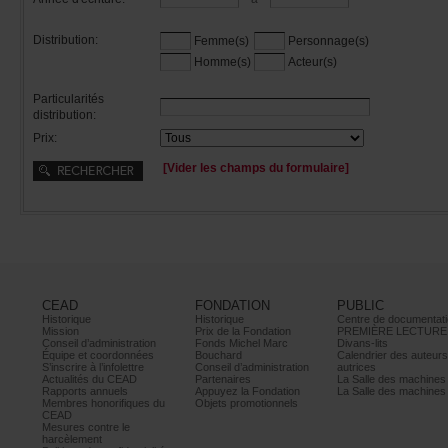
Distribution:
Femme(s)
Personnage(s)
Homme(s)
Acteur(s)
Particularités
distribution:
Prix:
[Viderleschampsduformulaire]
CEAD
FONDATION
PUBLIC
Historique
Historique
Centrededocumentati
Mission
PrixdelaFondation
PREMIÈRELECTURE
Conseild’administration
FondsMichelMarc
Divans-lits
Équipeetcoordonnées
Bouchard
Calendrierdesauteur
S’inscrireàl’infolettre
Conseild’administration
autrices
ActualitésduCEAD
Partenaires
LaSalledesmachine
Rapportsannuels
AppuyezlaFondation
LaSalledesmachine
Membreshonorifiquesdu
Objetspromotionnels
CEAD
Mesurescontrele
harcèlement