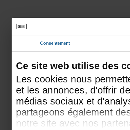
Consentement
Cesitewebutilisedesco
Lescookiesnouspermette
etlesannonces,d'offrirde
médiassociauxetd'analys
partageonségalementdesi
notresiteavecnosparte