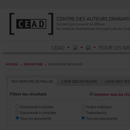
ACCUEIL
»
RÉPERTOIRE
»
RECHERCHEDÉTAILLÉE
RECHERCHEDÉTAILLÉE
LISTEDESAUTEURS
LISTEDESTE
Filtrerlesrésultats
Imprimertouslesrésu
Documentsàacheter
Textesoriginaux
Documentsàconsulter
Traduction(s)
Touslesdocuments
Touslesdocuments