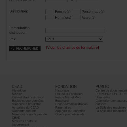
Distribution:
Femme(s)
Personnage(s)
Homme(s)
Acteur(s)
Particularités
distribution:
Prix:
[Viderleschampsduformulaire]
CEAD
FONDATION
PUBLIC
Historique
Historique
Centrededocumentati
Mission
PrixdelaFondation
PREMIÈRELECTURE
Conseild’administration
FondsMichelMarc
Divans-lits
Équipeetcoordonnées
Bouchard
Calendrierdesauteur
S’inscrireàl’infolettre
Conseild’administration
autrices
ActualitésduCEAD
Partenaires
LaSalledesmachine
Rapportsannuels
AppuyezlaFondation
LaSalledesmachine
Membreshonorifiquesdu
Objetspromotionnels
CEAD
Mesurescontrele
harcèlement