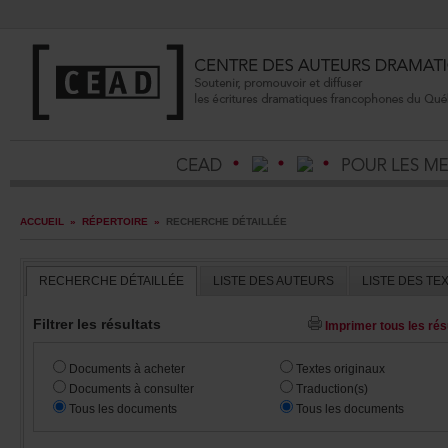
ACCUEIL
»
RÉPERTOIRE
»
RECHERCHEDÉTAILLÉE
RECHERCHEDÉTAILLÉE
LISTEDESAUTEURS
LISTEDESTE
Filtrerlesrésultats
Imprimertouslesrésu
Documentsàacheter
Textesoriginaux
Documentsàconsulter
Traduction(s)
Touslesdocuments
Touslesdocuments