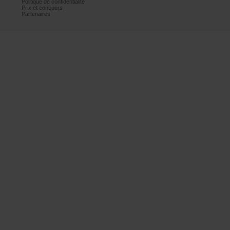
Politiquedeconfidentialité
Prixetconcours
Partenaires