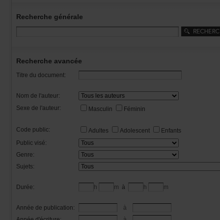
Recherchegénérale
Rechercheavancée
Titredudocument:
Nomdel'auteur:
Sexedel'auteur:
Masculin
Féminin
Codepublic:
Adultes
Adolescent
Enfants
Publicvisé:
Genre:
Sujets:
Durée:
h
m
à
h
m
Annéedepublication:
à
Annéed'écriture:
à