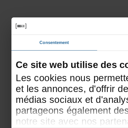
Consentement
Cesitewebutilisedesco
Lescookiesnouspermette
etlesannonces,d'offrirde
médiassociauxetd'analys
partageonségalementdesi
notresiteavecnosparte