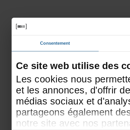
Consentement
Cesitewebutilisedesco
Lescookiesnouspermette
etlesannonces,d'offrirde
médiassociauxetd'analys
partageonségalementdesi
notresiteavecnosparte