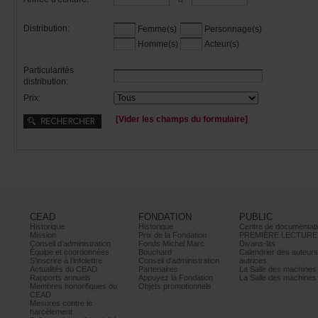
Distribution:
Femme(s)
Personnage(s)
Homme(s)
Acteur(s)
Particularités
distribution:
Prix:
[Viderleschampsduformulaire]
CEAD
FONDATION
PUBLIC
Historique
Historique
Centrededocumentati
Mission
PrixdelaFondation
PREMIÈRELECTURE
Conseild’administration
FondsMichelMarc
Divans-lits
Équipeetcoordonnées
Bouchard
Calendrierdesauteur
S’inscrireàl’infolettre
Conseild’administration
autrices
ActualitésduCEAD
Partenaires
LaSalledesmachine
Rapportsannuels
AppuyezlaFondation
LaSalledesmachine
Membreshonorifiquesdu
Objetspromotionnels
CEAD
Mesurescontrele
harcèlement