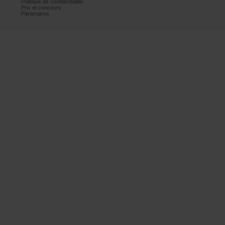
Politiquedeconfidentialité
Prixetconcours
Partenaires