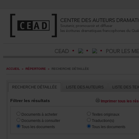
ACCUEIL
»
RÉPERTOIRE
»
RECHERCHEDÉTAILLÉE
RECHERCHEDÉTAILLÉE
LISTEDESAUTEURS
LISTEDESTE
Filtrerlesrésultats
Imprimertouslesrésu
Documentsàacheter
Textesoriginaux
Documentsàconsulter
Traduction(s)
Touslesdocuments
Touslesdocuments