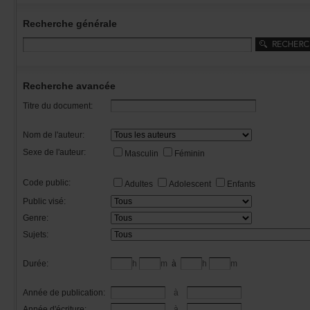
Recherchegénérale
Rechercheavancée
Titredudocument:
Nomdel'auteur:
Sexedel'auteur:
Masculin
Féminin
Codepublic:
Adultes
Adolescent
Enfants
Publicvisé:
Genre:
Sujets:
Durée:
h
m
à
h
m
Annéedepublication:
à
Annéed'écriture:
à