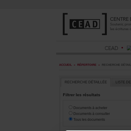
ACCUEIL
»
RÉPERTOIRE
»
RECHERCHEDÉTAI
RECHERCHEDÉTAILLÉE
LISTED
Filtrerlesrésultats
Documentsàacheter
Documentsàconsulter
Touslesdocuments