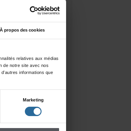
Àproposdescookies
nalitésrelativesauxmédias
iondenotresiteavecnos
d'autresinformationsque
Marketing