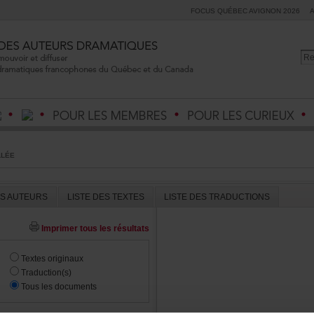
FOCUSQUÉBECAVIGNON2026
LLÉE
ESAUTEURS
LISTEDESTEXTES
LISTEDESTRADUCTIONS
Imprimertouslesrésultats
Textesoriginaux
Traduction(s)
Touslesdocuments