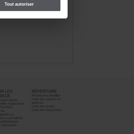
Toutautoriser
URLES
RÉPERTOIRE
RIEUX
Recherchedétaillée
Listedesauteurset
eauxtextes
autrices
ellestraductions
Listedestextes
Fire2025
Listedestraductions
les
ignant.e.s
iersspécialisés
ovidéothèque
simportants