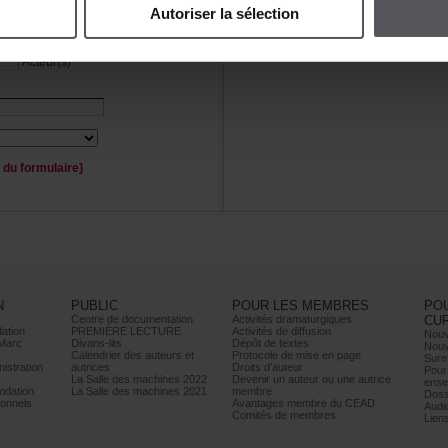
Autoriserlasélection
Personnage(s)
Acteur(s)
duformulaire]
N
PUBLIC
POURLESMEMBRES
PO
Centrededocumentation
Activitésdramaturgiques
CU
ation
PREMIÈRELECTURE
Activitésdediffusion
Nouv
Marc
Divans-lits
Dépôtdetextes
Nouv
Calendrierdesauteurset
Protocoledemiseenpage
Sure
istration
autrices
Droitsd’auteur
Pour
LaSalledesmachines2022
Devenirunauteurouuneautrice
ense
dation
LaSalledesmachines2021
membre
Doss
onnels
AvantagesmembreduCEAD
Audi
Comitésdemembres
Lien