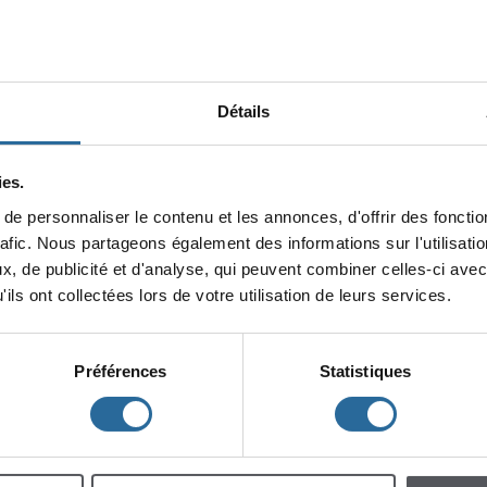
Détails
es.
epersonnaliserlecontenuetlesannonces,d'offrirdesfonction
minin
rafic.Nouspartageonségalementdesinformationssurl'utilisat
x,depublicitéetd'analyse,quipeuventcombinercelles-ciavec
lescent
Enfants
ilsontcollectéeslorsdevotreutilisationdeleursservices.
Préférences
Statistiques
h
m
à
à