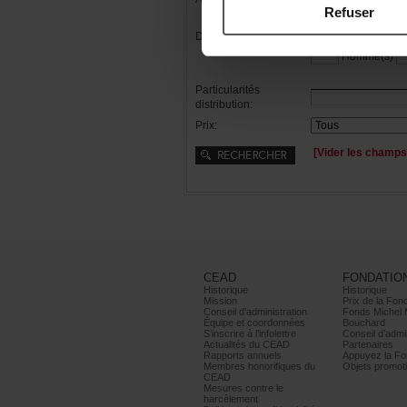
Refuser
Distribution:
Femme(s)
Homme(s)
Particularités
distribution:
Prix:
[Viderleschamps
CEAD
FONDATIO
Historique
Historique
Mission
PrixdelaFond
Conseild’administration
FondsMichel
Équipeetcoordonnées
Bouchard
S’inscrireàl’infolettre
Conseild’admin
ActualitésduCEAD
Partenaires
Rapportsannuels
AppuyezlaFon
Membreshonorifiquesdu
Objetspromoti
CEAD
Mesurescontrele
harcèlement