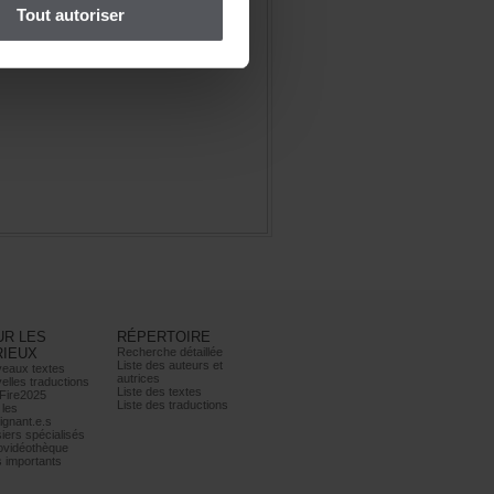
Toutautoriser
URLES
RÉPERTOIRE
RIEUX
Recherchedétaillée
Listedesauteurset
eauxtextes
autrices
ellestraductions
Listedestextes
Fire2025
Listedestraductions
les
ignant.e.s
iersspécialisés
ovidéothèque
simportants