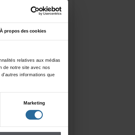
Àproposdescookies
nalitésrelativesauxmédias
iondenotresiteavecnos
d'autresinformationsque
Marketing