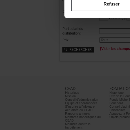
Refuser
Distribution:
Femme(s)
Homme(s)
Particularités
distribution:
Prix:
[Viderleschamps
CEAD
FONDATIO
Historique
Historique
Mission
PrixdelaFond
Conseild’administration
FondsMichel
Équipeetcoordonnées
Bouchard
S’inscrireàl’infolettre
Conseild’admin
ActualitésduCEAD
Partenaires
Rapportsannuels
AppuyezlaFon
Membreshonorifiquesdu
Objetspromoti
CEAD
Mesurescontrele
harcèlement