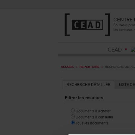
ACCUEIL
»
RÉPERTOIRE
»
RECHERCHEDÉTAI
RECHERCHEDÉTAILLÉE
LISTED
Filtrerlesrésultats
Documentsàacheter
Documentsàconsulter
Touslesdocuments