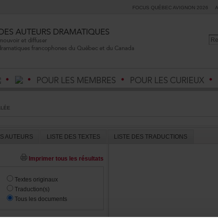
FOCUSQUÉBECAVIGNON2026
LLÉE
ESAUTEURS
LISTEDESTEXTES
LISTEDESTRADUCTIONS
Imprimertouslesrésultats
Textesoriginaux
Traduction(s)
Touslesdocuments