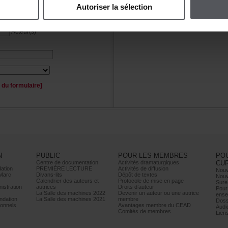
Autoriserlasélection
Personnage(s)
Acteur(s)
duformulaire]
N
PUBLIC
POURLESMEMBRES
PO
Centrededocumentation
Activitésdramaturgiques
CU
ation
PREMIÈRELECTURE
Activitésdediffusion
Nouv
Marc
Divans-lits
Dépôtdetextes
Nouv
Calendrierdesauteurset
Protocoledemiseenpage
Sure
istration
autrices
Droitsd’auteur
Pour
LaSalledesmachines2022
Devenirunauteurouuneautrice
ense
dation
LaSalledesmachines2021
membre
Doss
onnels
AvantagesmembreduCEAD
Audi
Comitésdemembres
Lien