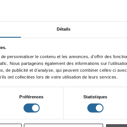
Détails
es.
epersonnaliserlecontenuetlesannonces,d'offrirdesfonction
minin
rafic.Nouspartageonségalementdesinformationssurl'utilisat
x,depublicitéetd'analyse,quipeuventcombinercelles-ciavec
lescent
Enfants
ilsontcollectéeslorsdevotreutilisationdeleursservices.
Préférences
Statistiques
h
m
à
à