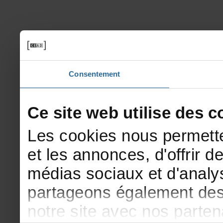
Consentement
Cesitewebutilisedesco
Lescookiesnouspermette
etlesannonces,d'offrirde
médiassociauxetd'analys
partageonségalementdesi
notresiteavecnosparte