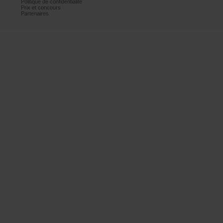
Politiquedeconfidentialité
Prixetconcours
Partenaires