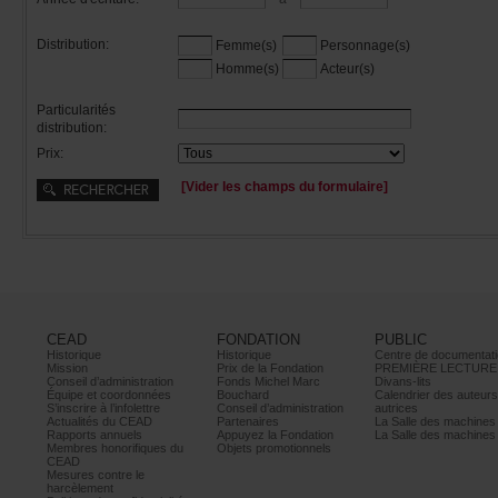
Distribution:
Femme(s)
Personnage(s)
Homme(s)
Acteur(s)
Particularités
distribution:
Prix:
[Viderleschampsduformulaire]
CEAD
FONDATION
PUBLIC
Historique
Historique
Centrededocumentati
Mission
PrixdelaFondation
PREMIÈRELECTURE
Conseild’administration
FondsMichelMarc
Divans-lits
Équipeetcoordonnées
Bouchard
Calendrierdesauteur
S’inscrireàl’infolettre
Conseild’administration
autrices
ActualitésduCEAD
Partenaires
LaSalledesmachine
Rapportsannuels
AppuyezlaFondation
LaSalledesmachine
Membreshonorifiquesdu
Objetspromotionnels
CEAD
Mesurescontrele
harcèlement