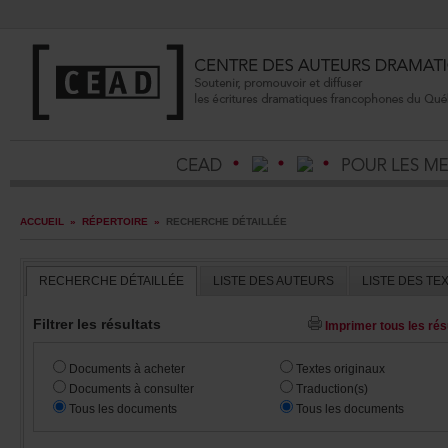
ACCUEIL
»
RÉPERTOIRE
»
RECHERCHEDÉTAILLÉE
RECHERCHEDÉTAILLÉE
LISTEDESAUTEURS
LISTEDESTE
Filtrerlesrésultats
Imprimertouslesrésu
Documentsàacheter
Textesoriginaux
Documentsàconsulter
Traduction(s)
Touslesdocuments
Touslesdocuments