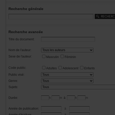
Recherchegénérale
Rechercheavancée
Titredudocument:
Nomdel'auteur:
Sexedel'auteur:
Masculin
Féminin
Codepublic:
Adultes
Adolescent
Enfants
Publicvisé:
Genre:
Sujets:
Durée:
h
m
à
h
m
Annéedepublication:
à
Annéed'écriture:
à