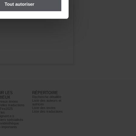
Toutautoriser
URLES
RÉPERTOIRE
RIEUX
Recherchedétaillée
Listedesauteurset
eauxtextes
autrices
ellestraductions
Listedestextes
Fire2025
Listedestraductions
les
ignant.e.s
iersspécialisés
ovidéothèque
simportants