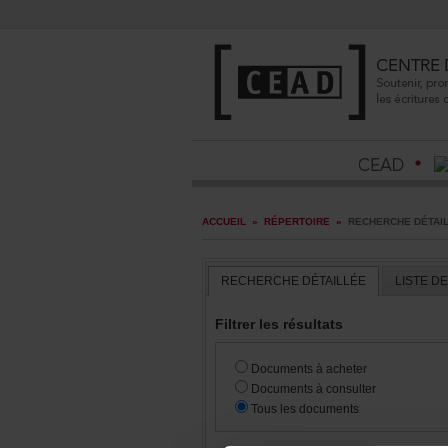
ACCUEIL
»
RÉPERTOIRE
»
RECHERCHEDÉTAI
RECHERCHEDÉTAILLÉE
LISTED
Filtrerlesrésultats
Documentsàacheter
Documentsàconsulter
Touslesdocuments