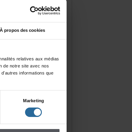
Àproposdescookies
nalitésrelativesauxmédias
iondenotresiteavecnos
d'autresinformationsque
Marketing