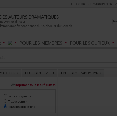
FOCUSQUÉBECAVIGNON2026
LLÉE
ESAUTEURS
LISTEDESTEXTES
LISTEDESTRADUCTIONS
Imprimertouslesrésultats
Textesoriginaux
Traduction(s)
Touslesdocuments