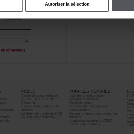
Autoriserlasélection
Personnage(s)
Acteur(s)
duformulaire]
N
PUBLIC
POURLESMEMBRES
PO
Centrededocumentation
Activitésdramaturgiques
CU
ation
PREMIÈRELECTURE
Activitésdediffusion
Nouv
Marc
Divans-lits
Dépôtdetextes
Nouv
Calendrierdesauteurset
Protocoledemiseenpage
Sure
istration
autrices
Droitsd’auteur
Pour
LaSalledesmachines2022
Devenirunauteurouuneautrice
ense
dation
LaSalledesmachines2021
membre
Doss
onnels
AvantagesmembreduCEAD
Audi
Comitésdemembres
Lien