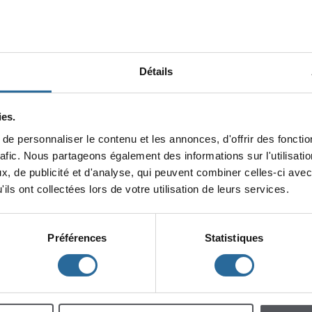
Détails
es.
epersonnaliserlecontenuetlesannonces,d'offrirdesfonction
minin
rafic.Nouspartageonségalementdesinformationssurl'utilisat
x,depublicitéetd'analyse,quipeuventcombinercelles-ciavec
lescent
Enfants
ilsontcollectéeslorsdevotreutilisationdeleursservices.
Préférences
Statistiques
h
m
à
à