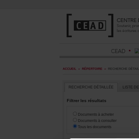
ACCUEIL
»
RÉPERTOIRE
»
RECHERCHEDÉTAI
RECHERCHEDÉTAILLÉE
LISTED
Filtrerlesrésultats
Documentsàacheter
Documentsàconsulter
Touslesdocuments