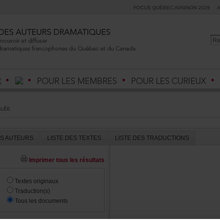
FOCUSQUÉBECAVIGNON2026
LLÉE
ESAUTEURS
LISTEDESTEXTES
LISTEDESTRADUCTIONS
Imprimertouslesrésultats
Textesoriginaux
Traduction(s)
Touslesdocuments