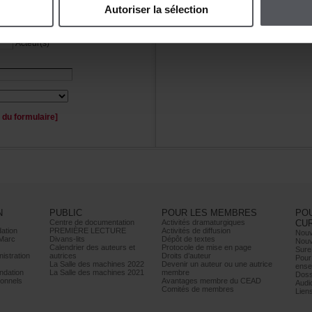
Autoriserlasélection
Personnage(s)
Acteur(s)
duformulaire]
N
PUBLIC
POURLESMEMBRES
PO
Centrededocumentation
Activitésdramaturgiques
CU
ation
PREMIÈRELECTURE
Activitésdediffusion
Nouv
Marc
Divans-lits
Dépôtdetextes
Nouv
Calendrierdesauteurset
Protocoledemiseenpage
Sure
istration
autrices
Droitsd’auteur
Pour
LaSalledesmachines2022
Devenirunauteurouuneautrice
ense
dation
LaSalledesmachines2021
membre
Doss
onnels
AvantagesmembreduCEAD
Audi
Comitésdemembres
Lien