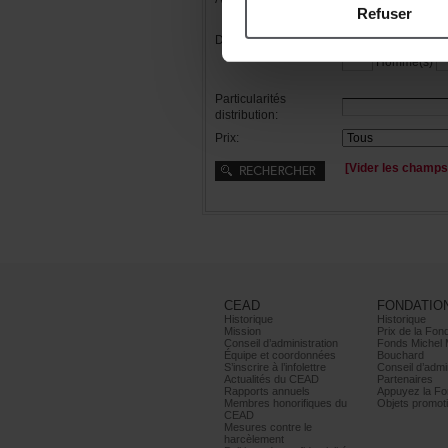
Refuser
Distribution:
Femme(s)
Homme(s)
Particularités
distribution:
Prix:
[Viderleschamps
CEAD
FONDATIO
Historique
Historique
Mission
PrixdelaFond
Conseild’administration
FondsMichel
Équipeetcoordonnées
Bouchard
S’inscrireàl’infolettre
Conseild’admin
ActualitésduCEAD
Partenaires
Rapportsannuels
AppuyezlaFon
Membreshonorifiquesdu
Objetspromoti
CEAD
Mesurescontrele
harcèlement