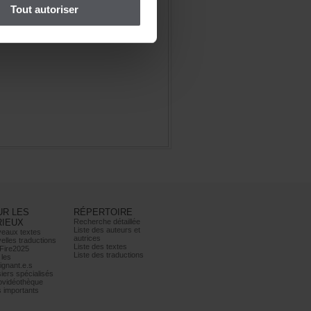
Toutautoriser
URLES
RÉPERTOIRE
RIEUX
Recherchedétaillée
Listedesauteurset
eauxtextes
autrices
ellestraductions
Listedestextes
Fire2025
Listedestraductions
les
ignant.e.s
iersspécialisés
ovidéothèque
simportants