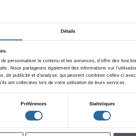
Détails
es.
epersonnaliserlecontenuetlesannonces,d'offrirdesfonction
minin
rafic.Nouspartageonségalementdesinformationssurl'utilisat
x,depublicitéetd'analyse,quipeuventcombinercelles-ciavec
lescent
Enfants
ilsontcollectéeslorsdevotreutilisationdeleursservices.
Préférences
Statistiques
h
m
à
à