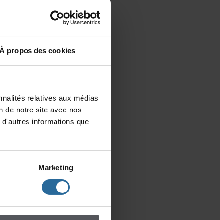
Àproposdescookies
nalitésrelativesauxmédias
iondenotresiteavecnos
d'autresinformationsque
Marketing