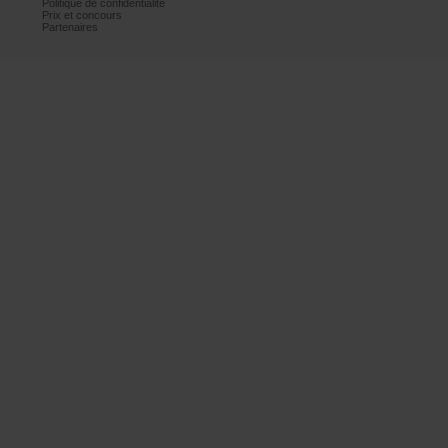
Politiquedeconfidentialité
Prixetconcours
Partenaires