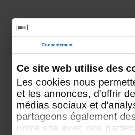
Consentement
Cesitewebutilisedesco
Lescookiesnouspermette
etlesannonces,d'offrirde
médiassociauxetd'analys
partageonségalementdesi
notresiteavecnosparte