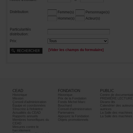
Distribution:
Femme(s)
Personnage(s)
Homme(s)
Acteur(s)
Particularités
distribution:
Prix:
[Viderleschampsduformulaire]
CEAD
FONDATION
PUBLIC
Historique
Historique
Centrededocumentati
Mission
PrixdelaFondation
PREMIÈRELECTURE
Conseild’administration
FondsMichelMarc
Divans-lits
Équipeetcoordonnées
Bouchard
Calendrierdesauteur
S’inscrireàl’infolettre
Conseild’administration
autrices
ActualitésduCEAD
Partenaires
LaSalledesmachine
Rapportsannuels
AppuyezlaFondation
LaSalledesmachine
Membreshonorifiquesdu
Objetspromotionnels
CEAD
Mesurescontrele
harcèlement