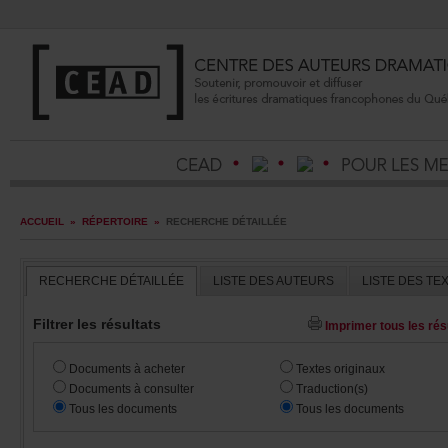
ACCUEIL
»
RÉPERTOIRE
»
RECHERCHEDÉTAILLÉE
RECHERCHEDÉTAILLÉE
LISTEDESAUTEURS
LISTEDESTE
Filtrerlesrésultats
Imprimertouslesrésu
Documentsàacheter
Textesoriginaux
Documentsàconsulter
Traduction(s)
Touslesdocuments
Touslesdocuments