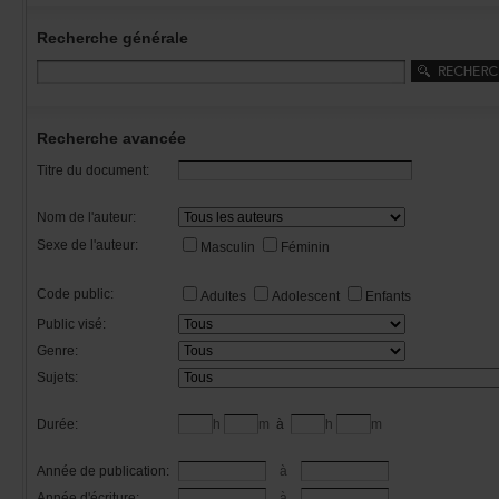
Recherchegénérale
Rechercheavancée
Titredudocument:
Nomdel'auteur:
Sexedel'auteur:
Masculin
Féminin
Codepublic:
Adultes
Adolescent
Enfants
Publicvisé:
Genre:
Sujets:
Durée:
h
m
à
h
m
Annéedepublication:
à
Annéed'écriture:
à