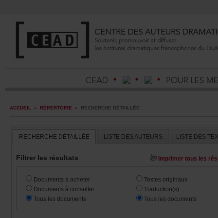
ACCUEIL
»
RÉPERTOIRE
»
RECHERCHEDÉTAILLÉE
RECHERCHEDÉTAILLÉE
LISTEDESAUTEURS
LISTEDESTE
Filtrerlesrésultats
Imprimertouslesrésu
Documentsàacheter
Textesoriginaux
Documentsàconsulter
Traduction(s)
Touslesdocuments
Touslesdocuments