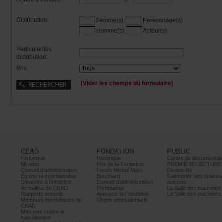
Distribution:
Femme(s)
Personnage(s)
Homme(s)
Acteur(s)
Particularités
distribution:
Prix:
[Viderleschampsduformulaire]
CEAD
FONDATION
PUBLIC
Historique
Historique
Centrededocumentati
Mission
PrixdelaFondation
PREMIÈRELECTURE
Conseild’administration
FondsMichelMarc
Divans-lits
Équipeetcoordonnées
Bouchard
Calendrierdesauteur
S’inscrireàl’infolettre
Conseild’administration
autrices
ActualitésduCEAD
Partenaires
LaSalledesmachine
Rapportsannuels
AppuyezlaFondation
LaSalledesmachine
Membreshonorifiquesdu
Objetspromotionnels
CEAD
Mesurescontrele
harcèlement