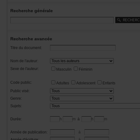
Recherchegénérale
Rechercheavancée
Titredudocument:
Nomdel'auteur:
Sexedel'auteur:
Masculin
Féminin
Codepublic:
Adultes
Adolescent
Enfants
Publicvisé:
Genre:
Sujets:
Durée:
h
m
à
h
m
Annéedepublication:
à
Annéed'écriture:
à