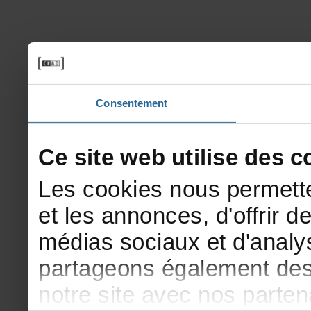
Consentement
Cesitewebutilisedesco
Lescookiesnouspermette
etlesannonces,d'offrirde
médiassociauxetd'analys
partageonségalementdesi
notresiteavecnosparte