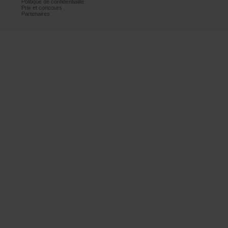
Politiquedeconfidentialité
Prixetconcours
Partenaires