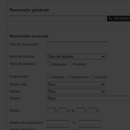
Recherchegénérale
Rechercheavancée
Titredudocument:
Nomdel'auteur:
Sexedel'auteur:
Masculin
Féminin
Codepublic:
Adultes
Adolescent
Enfants
Publicvisé:
Genre:
Sujets:
Durée:
h
m
à
h
m
Annéedepublication:
à
Annéed'écriture:
à