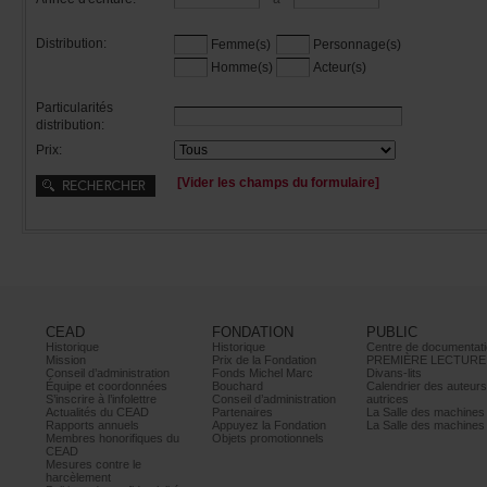
Distribution:
Femme(s)
Personnage(s)
Homme(s)
Acteur(s)
Particularités
distribution:
Prix:
[Viderleschampsduformulaire]
CEAD
FONDATION
PUBLIC
Historique
Historique
Centrededocumentati
Mission
PrixdelaFondation
PREMIÈRELECTURE
Conseild’administration
FondsMichelMarc
Divans-lits
Équipeetcoordonnées
Bouchard
Calendrierdesauteur
S’inscrireàl’infolettre
Conseild’administration
autrices
ActualitésduCEAD
Partenaires
LaSalledesmachine
Rapportsannuels
AppuyezlaFondation
LaSalledesmachine
Membreshonorifiquesdu
Objetspromotionnels
CEAD
Mesurescontrele
harcèlement