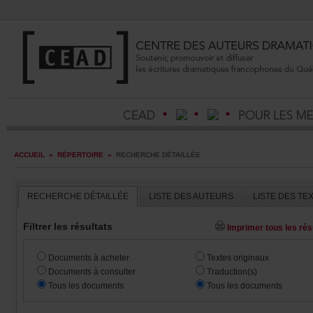
ACCUEIL
»
RÉPERTOIRE
»
RECHERCHEDÉTAILLÉE
RECHERCHEDÉTAILLÉE
LISTEDESAUTEURS
LISTEDESTE
Filtrerlesrésultats
Imprimertouslesrésu
Documentsàacheter
Textesoriginaux
Documentsàconsulter
Traduction(s)
Touslesdocuments
Touslesdocuments