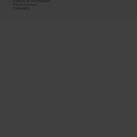
Politiquedeconfidentialité
Prixetconcours
Partenaires