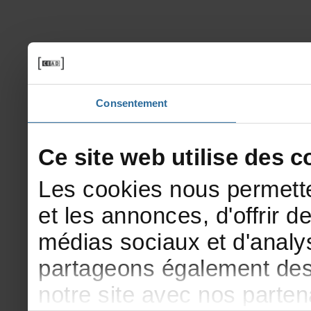
Consentement
Cesitewebutilisedesco
Lescookiesnouspermette
etlesannonces,d'offrirde
médiassociauxetd'analys
partageonségalementdesi
notresiteavecnosparte