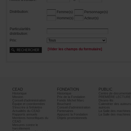
Distribution:
Femme(s)
Personnage(s)
Homme(s)
Acteur(s)
Particularités
distribution:
Prix:
[Viderleschampsduformulaire]
CEAD
FONDATION
PUBLIC
Historique
Historique
Centrededocumentati
Mission
PrixdelaFondation
PREMIÈRELECTURE
Conseild’administration
FondsMichelMarc
Divans-lits
Équipeetcoordonnées
Bouchard
Calendrierdesauteur
S’inscrireàl’infolettre
Conseild’administration
autrices
ActualitésduCEAD
Partenaires
LaSalledesmachine
Rapportsannuels
AppuyezlaFondation
LaSalledesmachine
Membreshonorifiquesdu
Objetspromotionnels
CEAD
Mesurescontrele
harcèlement