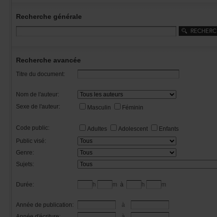
Recherchegénérale
Rechercheavancée
Titredudocument:
Nomdel'auteur:
Sexedel'auteur:
Masculin
Féminin
Codepublic:
Adultes
Adolescent
Enfants
Publicvisé:
Genre:
Sujets:
Durée:
h
m
à
h
m
Annéedepublication:
à
Annéed'écriture:
à