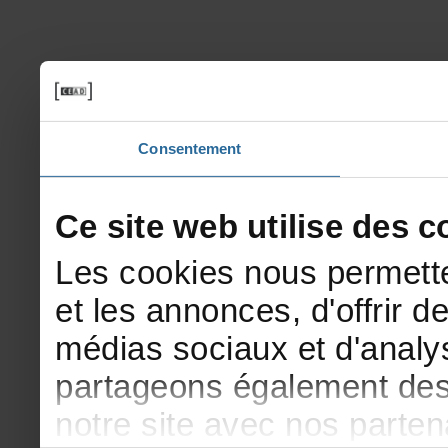
Consentement
Cesitewebutilisedesco
Lescookiesnouspermette
etlesannonces,d'offrirde
médiassociauxetd'analys
partageonségalementdesi
notresiteavecnosparte