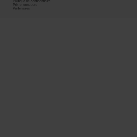
Politiquedeconfidentialité
Prixetconcours
Partenaires