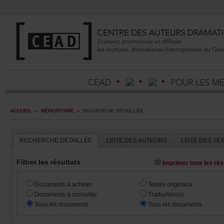
ACCUEIL
»
RÉPERTOIRE
»
RECHERCHEDÉTAILLÉE
RECHERCHEDÉTAILLÉE
LISTEDESAUTEURS
LISTEDESTE
Filtrerlesrésultats
Imprimertouslesrésu
Documentsàacheter
Textesoriginaux
Documentsàconsulter
Traduction(s)
Touslesdocuments
Touslesdocuments