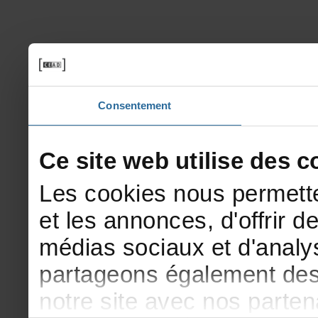
Consentement
Cesitewebutilisedesco
Lescookiesnouspermette
etlesannonces,d'offrirde
médiassociauxetd'analys
partageonségalementdesi
notresiteavecnosparte