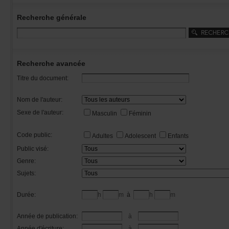
Recherchegénérale
Rechercheavancée
Titredudocument:
Nomdel'auteur:
Sexedel'auteur:
Masculin
Féminin
Codepublic:
Adultes
Adolescent
Enfants
Publicvisé:
Genre:
Sujets:
Durée:
h
m
à
h
m
Annéedepublication:
à
Annéed'écriture:
à