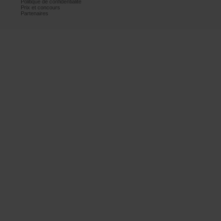
Politiquedeconfidentialité
Prixetconcours
Partenaires