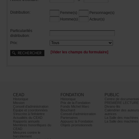
Distribution:
Femme(s)
Personnage(s)
Homme(s)
Acteur(s)
Particularités
distribution:
Prix:
[Viderleschampsduformulaire]
CEAD
FONDATION
PUBLIC
Historique
Historique
Centrededocumentati
Mission
PrixdelaFondation
PREMIÈRELECTURE
Conseild’administration
FondsMichelMarc
Divans-lits
Équipeetcoordonnées
Bouchard
Calendrierdesauteur
S’inscrireàl’infolettre
Conseild’administration
autrices
ActualitésduCEAD
Partenaires
LaSalledesmachine
Rapportsannuels
AppuyezlaFondation
LaSalledesmachine
Membreshonorifiquesdu
Objetspromotionnels
CEAD
Mesurescontrele
harcèlement