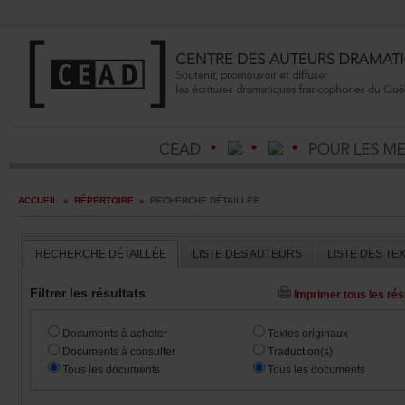
ACCUEIL
»
RÉPERTOIRE
»
RECHERCHEDÉTAILLÉE
RECHERCHEDÉTAILLÉE
LISTEDESAUTEURS
LISTEDESTE
Filtrerlesrésultats
Imprimertouslesrésu
Documentsàacheter
Textesoriginaux
Documentsàconsulter
Traduction(s)
Touslesdocuments
Touslesdocuments