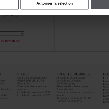
Autoriserlasélection
Personnage(s)
Acteur(s)
duformulaire]
N
PUBLIC
POURLESMEMBRES
PO
Centrededocumentation
Activitésdramaturgiques
CU
ation
PREMIÈRELECTURE
Activitésdediffusion
Nouv
Marc
Divans-lits
Dépôtdetextes
Nouv
Calendrierdesauteurset
Protocoledemiseenpage
Sure
istration
autrices
Droitsd’auteur
Pour
LaSalledesmachines2022
Devenirunauteurouuneautrice
ense
dation
LaSalledesmachines2021
membre
Doss
onnels
AvantagesmembreduCEAD
Audi
Comitésdemembres
Lien