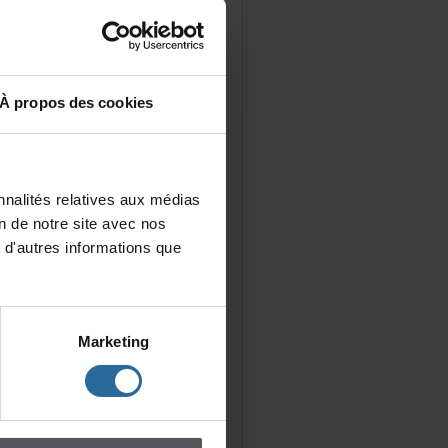
Àproposdescookies
nalitésrelativesauxmédias
iondenotresiteavecnos
d'autresinformationsque
Marketing