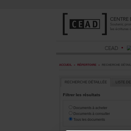
ACCUEIL
»
RÉPERTOIRE
»
RECHERCHEDÉTAI
RECHERCHEDÉTAILLÉE
LISTED
Filtrerlesrésultats
Documentsàacheter
Documentsàconsulter
Touslesdocuments