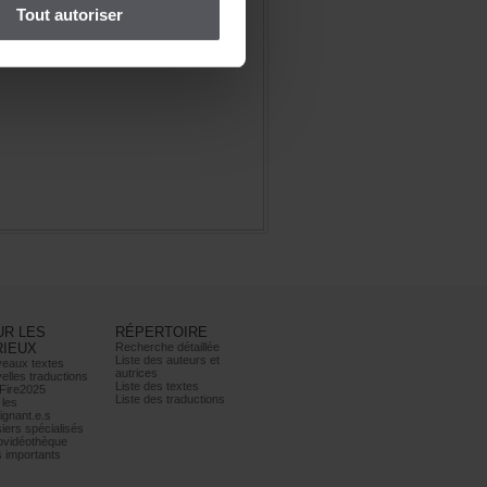
Toutautoriser
URLES
RÉPERTOIRE
RIEUX
Recherchedétaillée
Listedesauteurset
eauxtextes
autrices
ellestraductions
Listedestextes
Fire2025
Listedestraductions
les
ignant.e.s
iersspécialisés
ovidéothèque
simportants