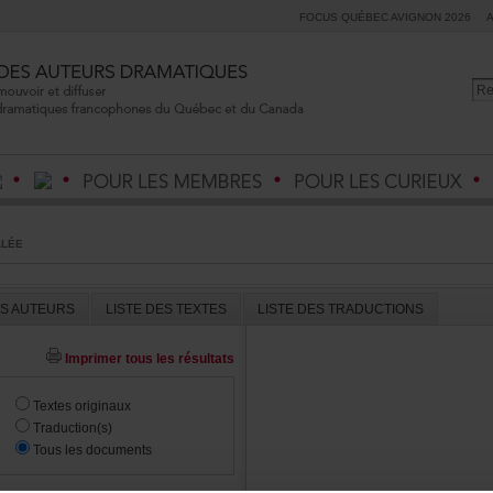
FOCUSQUÉBECAVIGNON2026
LLÉE
ESAUTEURS
LISTEDESTEXTES
LISTEDESTRADUCTIONS
Imprimertouslesrésultats
Textesoriginaux
Traduction(s)
Touslesdocuments