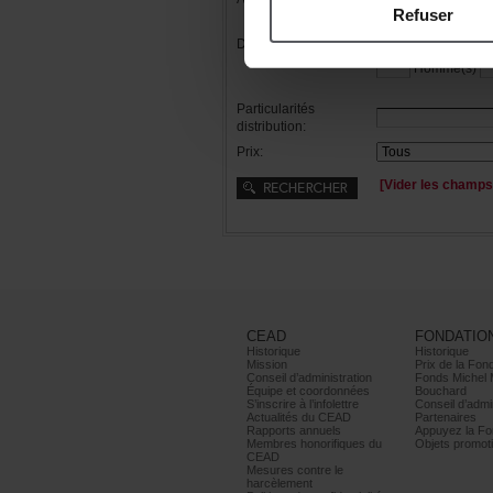
Refuser
Distribution:
Femme(s)
Homme(s)
Particularités
distribution:
Prix:
[Viderleschamps
CEAD
FONDATIO
Historique
Historique
Mission
PrixdelaFond
Conseild’administration
FondsMichel
Équipeetcoordonnées
Bouchard
S’inscrireàl’infolettre
Conseild’admin
ActualitésduCEAD
Partenaires
Rapportsannuels
AppuyezlaFon
Membreshonorifiquesdu
Objetspromoti
CEAD
Mesurescontrele
harcèlement