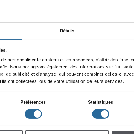
Détails
es.
epersonnaliserlecontenuetlesannonces,d'offrirdesfonction
minin
rafic.Nouspartageonségalementdesinformationssurl'utilisat
x,depublicitéetd'analyse,quipeuventcombinercelles-ciavec
lescent
Enfants
ilsontcollectéeslorsdevotreutilisationdeleursservices.
Préférences
Statistiques
h
m
à
à